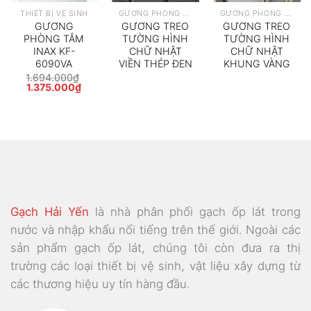
THIẾT BỊ VỆ SINH
GƯƠNG PHÒNG TẮM
GƯƠNG PHÒNG TẮM
GƯƠNG
GƯƠNG TREO
GƯƠNG TREO
PHÒNG TẮM
TƯỜNG HÌNH
TƯỜNG HÌNH
INAX KF-
CHỮ NHẬT
CHỮ NHẬT
6090VA
VIỀN THÉP ĐEN
KHUNG VÀNG
1.694.000
₫
Giá
Giá
1.375.000
₫
gốc
hiện
là:
tại
1.694.000₫.
là:
1.375.000₫.
Gạch Hải Yến
là nhà phân phối gạch ốp lát trong
nước và nhập khẩu nổi tiếng trên thế giới. Ngoài các
sản phẩm gạch ốp lát, chúng tôi còn đưa ra thị
trường các loại thiết bị vệ sinh, vật liệu xây dựng từ
các thương hiệu uy tín hàng đầu.