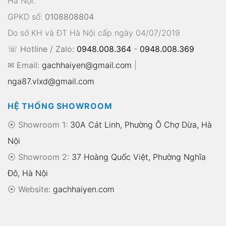
Hà Nội.
GPKD số:
0108808804
Do sở KH và ĐT Hà Nội cấp ngày 04/07/2019
☏ Hotline / Zalo:
0948.008.364
-
0948.008.369
✉ Email:
gachhaiyen@gmail.com
|
nga87.vlxd@gmail.com
HỆ THỐNG SHOWROOM
⦿ Showroom 1:
30A Cát Linh, Phường Ô Chợ Dừa, Hà
Nội
⦿ Showroom 2:
37 Hoàng Quốc Việt, Phường Nghĩa
Đô, Hà Nội
⦿
Website:
gachhaiyen.com