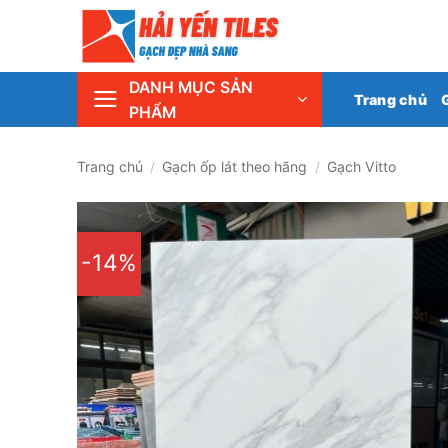
Skip
Tổng 
to
content
DANH MỤC SẢN
Trang chủ
PHẨM
Trang chủ
/
Gạch ốp lát theo hãng
/
Gạch Vitto
-14%