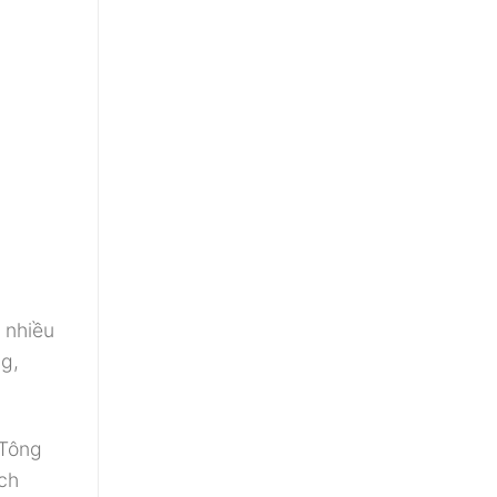
 nhiều
ng,
 Tông
ách