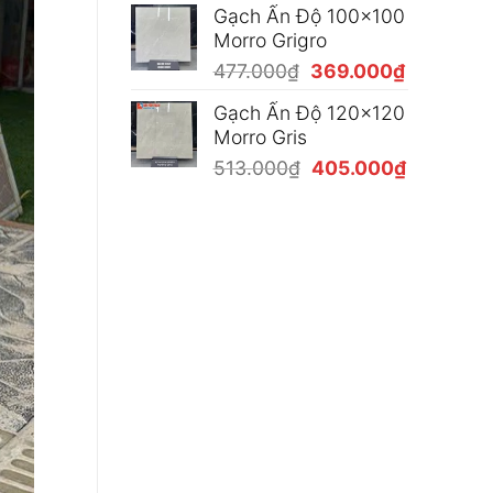
Gạch Ấn Độ 100x100
là:
tại
Morro Grigro
477.000₫.
là:
Giá
Giá
477.000
₫
369.000
₫
369.000₫
gốc
hiện
Gạch Ấn Độ 120x120
là:
tại
Morro Gris
477.000₫.
là:
Giá
Giá
513.000
₫
405.000
₫
369.000₫
gốc
hiện
là:
tại
513.000₫.
là:
405.000₫