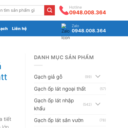
Hotline
0948.008.364
Zalo
gạch
Liên hệ
0948.008.364
DANH MỤC SẢN PHẨM
á
tt
Gạch giả gỗ
(99)
Gạch ốp lát ngoại thất
(57)
Gạch ốp lát nhập
(542)
khẩu
 tiết
Gạch ốp lát sân vườn
(78)
 lớn