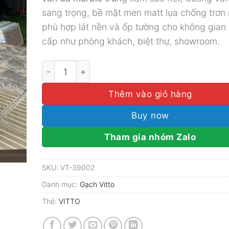
450.000₫.
là:
sang trọng, bề mặt men matt lụa chống trơn 
385.000
phù hợp lát nền và ốp tường cho không gian
cấp như phòng khách, biệt thự, showroom.
Gạch Vitto 60x120 vân đá marble trắng xám me
Thêm vào giỏ hàng
Buy now
Tham gia nhóm Zalo
SKU:
VT-39002
Danh mục:
Gạch Vitto
Thẻ:
VITTO