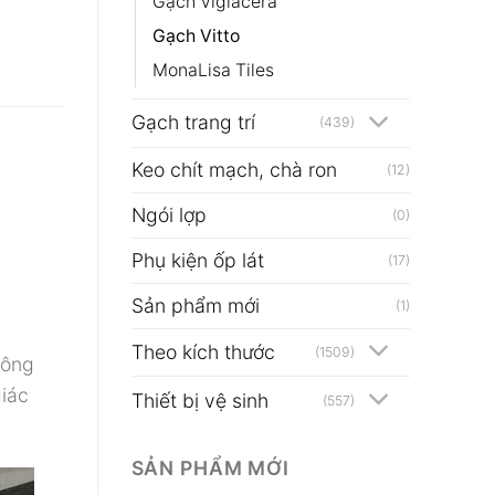
Gạch Viglacera
Gạch Vitto
MonaLisa Tiles
Gạch trang trí
(439)
Keo chít mạch, chà ron
(12)
Ngói lợp
(0)
Phụ kiện ốp lát
(17)
Sản phẩm mới
(1)
Theo kích thước
(1509)
hông
giác
Thiết bị vệ sinh
(557)
SẢN PHẨM MỚI