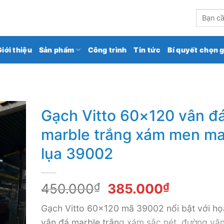
kho gạch ốp lát số 1 Việt Nam
Tìm
kiếm:
Giới thiệu
Sản phẩm
Công trình
Tin tức
Bí quyết chọn 
Gạch Vitto 60×120 vân đ
marble trắng xám men ma
lụa 39002
Giá
Giá
450.000
₫
385.000
₫
gốc
hiện
Gạch Vitto 60×120 mã 39002 nổi bật với họa
là:
tại
vân đá marble trắn
g xám sắc nét, đường vân