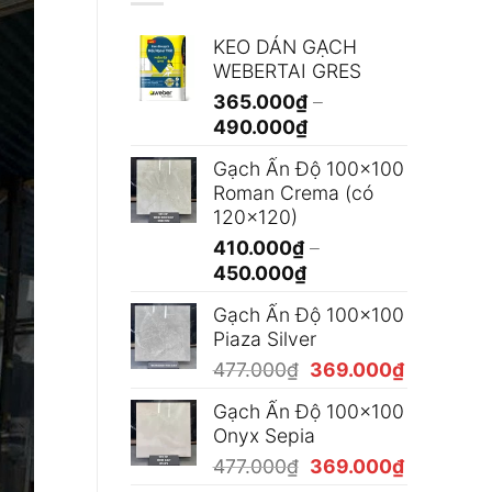
KEO DÁN GẠCH
WEBERTAI GRES
365.000
₫
–
Khoảng
490.000
₫
giá:
Gạch Ấn Độ 100x100
từ
Roman Crema (có
365.000₫
120x120)
đến
410.000
₫
–
490.000₫
Khoảng
450.000
₫
giá:
Gạch Ấn Độ 100x100
từ
Piaza Silver
410.000₫
Giá
Giá
477.000
₫
369.000
₫
đến
gốc
hiện
450.000₫
Gạch Ấn Độ 100x100
là:
tại
Onyx Sepia
477.000₫.
là:
Giá
Giá
477.000
₫
369.000
₫
369.000₫
gốc
hiện