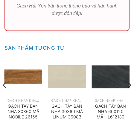
Gạch Hải Yến trân trọng thông báo và hân hạnh
được đón tiếp!
SẢN PHẨM TƯƠNG TỰ
GẠCH NHẬP KHẨU TÂY BAN NHA
GẠCH NHẬP KHẨU TÂY BAN NHA
GẠCH NHẬP KHẨU TÂY BAN NHA
GẠCH TÂY BAN
GẠCH TÂY BAN
GẠCH TÂY BAN
NHA 30X60 MÃ
NHA 30X60 MÃ
NHA 60X120
NOBILE 26155
LINUM 36083
MÃ HL612130