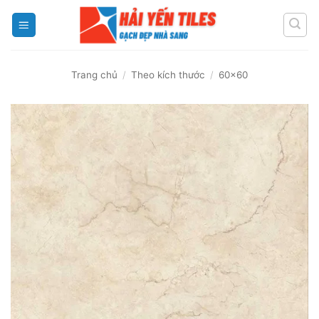
Skip
to
content
Trang chủ
/
Theo kích thước
/
60x60