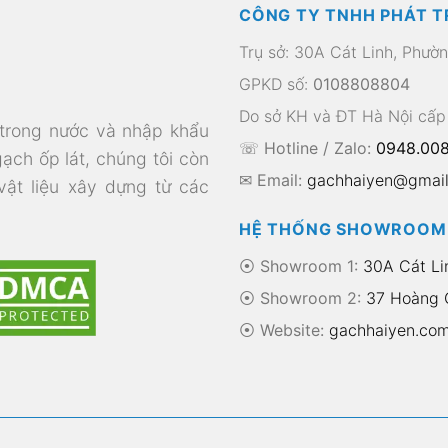
CÔNG TY TNHH PHÁT T
Trụ sở: 30A Cát Linh, Phườ
GPKD số:
0108808804
Do sở KH và ĐT Hà Nội cấp
 trong nước và nhập khẩu
☏ Hotline / Zalo:
0948.008
gạch ốp lát, chúng tôi còn
✉ Email:
gachhaiyen@gmai
 vật liệu xây dựng từ các
HỆ THỐNG SHOWROOM
⦿ Showroom 1:
30A Cát Li
⦿ Showroom 2:
37 Hoàng Q
⦿
Website:
gachhaiyen.co