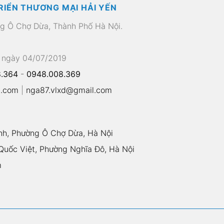
RIỂN THƯƠNG MẠI HẢI YẾN
ng Ô Chợ Dừa, Thành Phố Hà Nội.
 ngày 04/07/2019
.364
-
0948.008.369
l.com
|
nga87.vlxd@gmail.com
nh, Phường Ô Chợ Dừa, Hà Nội
uốc Việt, Phường Nghĩa Đô, Hà Nội
m