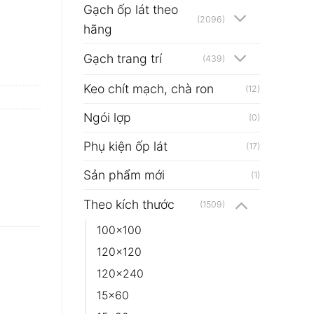
Gạch ốp lát theo
(2096)
hãng
Gạch trang trí
(439)
Keo chít mạch, chà ron
(12)
Ngói lợp
(0)
Phụ kiện ốp lát
(17)
Sản phẩm mới
(1)
Theo kích thước
(1509)
100x100
120x120
120x240
15x60