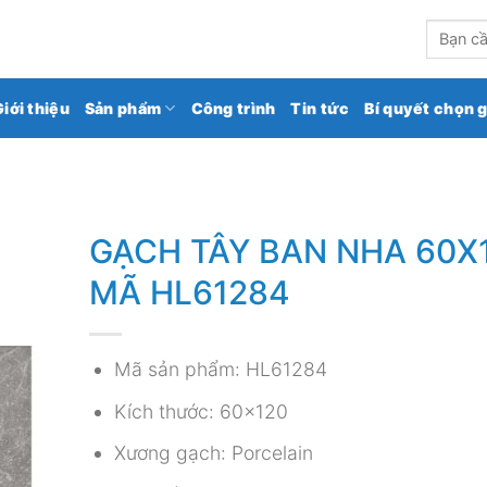
kho gạch ốp lát số 1 Việt Nam
Tìm
kiếm:
Giới thiệu
Sản phẩm
Công trình
Tin tức
Bí quyết chọn 
GẠCH TÂY BAN NHA 60X
MÃ HL61284
Mã sản phẩm: HL61284
Kích thước: 60×120
Xương gạch: Porcelain