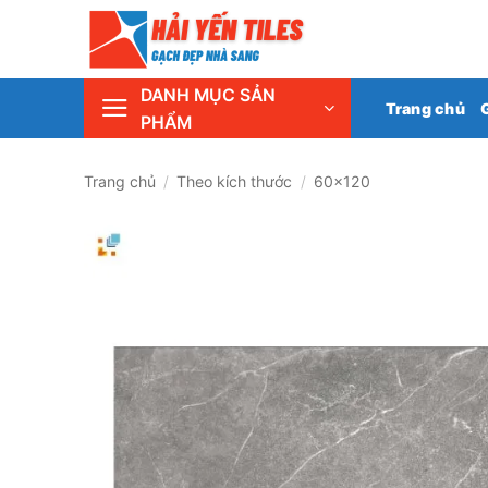
Skip
Tổng 
to
content
DANH MỤC SẢN
Trang chủ
PHẨM
Trang chủ
/
Theo kích thước
/
60x120