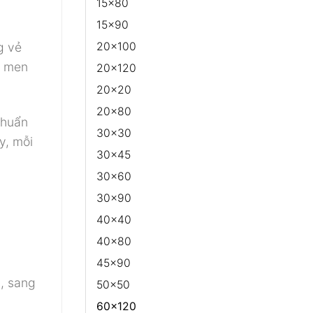
15x80
15x90
g vẻ
20x100
t men
20x120
20x20
20x80
chuẩn
30x30
y, mỗi
30x45
30x60
30x90
40x40
40x80
45x90
h, sang
50x50
60x120