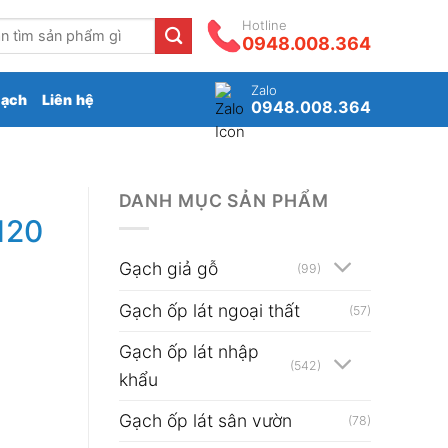
Hotline
0948.008.364
Zalo
gạch
Liên hệ
0948.008.364
DANH MỤC SẢN PHẨM
120
Gạch giả gỗ
(99)
Gạch ốp lát ngoại thất
(57)
Gạch ốp lát nhập
(542)
khẩu
Gạch ốp lát sân vườn
(78)