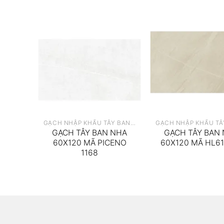
GẠCH NHẬP KHẨU TÂY BAN NHA
GẠCH NHẬP KHẨU TÂY BAN NHA
 NHA
GẠCH TÂY BAN NHA
GẠCH TÂY BAN
ITAT
60X120 MÃ PICENO
60X120 MÃ HL6
1168