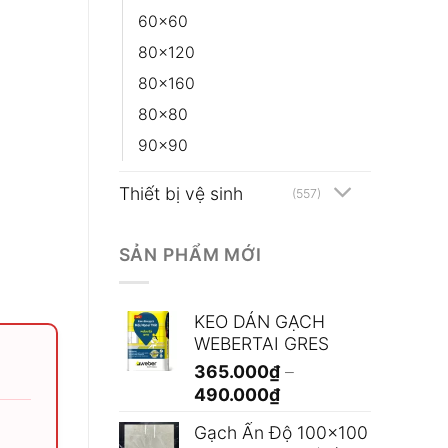
60x60
80x120
80x160
80x80
90x90
Thiết bị vệ sinh
(557)
SẢN PHẨM MỚI
KEO DÁN GẠCH
WEBERTAI GRES
365.000
₫
–
Khoảng
490.000
₫
giá:
Gạch Ấn Độ 100x100
từ