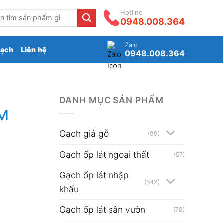
Hotline
0948.008.364
Zalo
gạch
Liên hệ
0948.008.364
DANH MỤC SẢN PHẨM
M
Gạch giả gỗ
(99)
Gạch ốp lát ngoại thất
(57)
Gạch ốp lát nhập
(542)
khẩu
Gạch ốp lát sân vườn
(78)