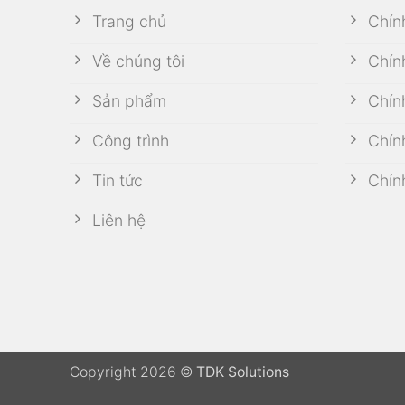
Trang chủ
Chín
Về chúng tôi
Chín
Sản phẩm
Chín
Công trình
Chín
Tin tức
Chín
Liên hệ
Copyright 2026 ©
TDK Solutions