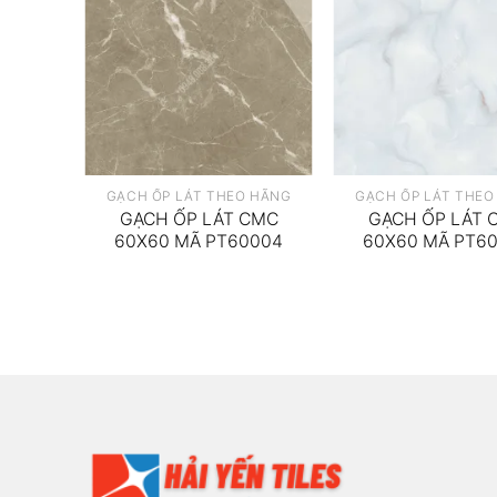
 HÃNG
GẠCH ỐP LÁT THEO HÃNG
GẠCH ỐP LÁT THEO
CMC
GẠCH ỐP LÁT CMC
GẠCH ỐP LÁT 
 NANO
60X60 MÃ PT60004
60X60 MÃ PT6
6