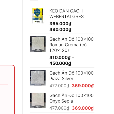
KEO DÁN GẠCH
WEBERTAI GRES
365.000
₫
–
Khoảng
490.000
₫
giá:
Gạch Ấn Độ 100x100
từ
Roman Crema (có
365.000₫
120x120)
đến
410.000
₫
–
490.000₫
Khoảng
450.000
₫
giá:
Gạch Ấn Độ 100x100
từ
Piaza Silver
410.000₫
Giá
Giá
477.000
₫
369.000
₫
đến
gốc
hiện
450.000₫
Gạch Ấn Độ 100x100
là:
tại
Onyx Sepia
477.000₫.
là:
Giá
Giá
477.000
₫
369.000
₫
369.000₫
gốc
hiện