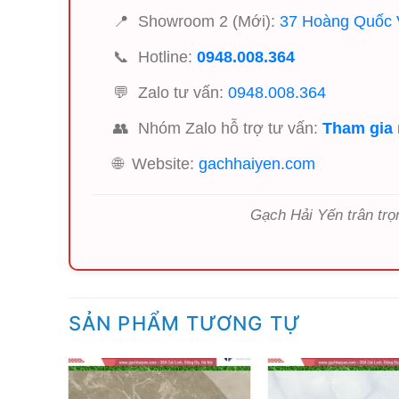
📍
Showroom 2 (Mới):
37 Hoàng Quốc V
📞
Hotline:
0948.008.364
💬
Zalo tư vấn:
0948.008.364
👥
Nhóm Zalo hỗ trợ tư vấn:
Tham gia
🌐
Website:
gachhaiyen.com
Gạch Hải Yến trân trọ
SẢN PHẨM TƯƠNG TỰ