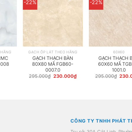
-22%
-22%
 HÃNG
GẠCH ỐP LÁT THEO HÃNG
60X60
CMC
GẠCH THẠCH BÀN
GẠCH THẠCH 
0008
80X80 MÃ FGB60-
60X60 MÃ TGB
0007.0
1001.0
Giá
Giá
Giá
295.000
₫
230.000
₫
295.000
₫
230.
gốc
hiện
gốc
là:
tại
là:
295.000₫.
là:
295.0
230.000₫.
CÔNG TY TNHH PHÁT T
Trụ sở: 30A Cát Linh, Phườ