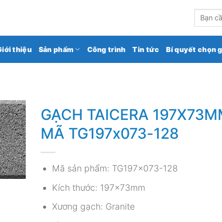
kho gạch ốp lát số 1 Việt Nam
Tìm
kiếm:
Giới thiệu
Sản phẩm
Công trình
Tin tức
Bí quyết chọn 
GẠCH TAICERA 197X73M
MÃ TG197x073-128
Mã sản phẩm: TG197x073-128
Kích thước: 197x73mm
Xương gạch: Granite