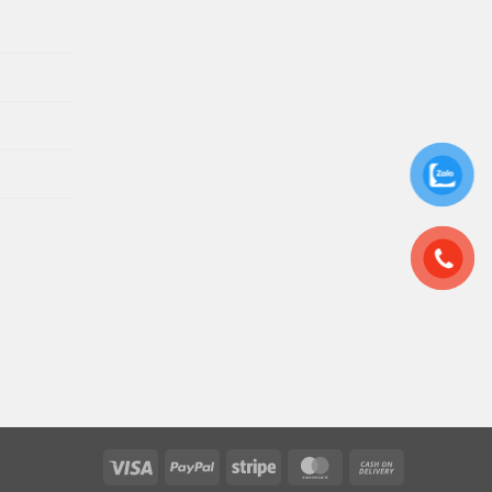
Visa
PayPal
Stripe
MasterCard
Cash