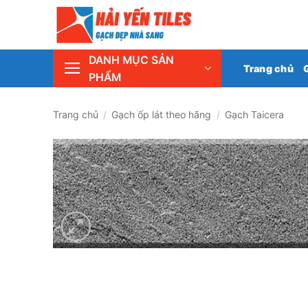
Skip
Tổng 
to
content
DANH MỤC SẢN
Trang chủ
PHẨM
Trang chủ
/
Gạch ốp lát theo hãng
/
Gạch Taicera