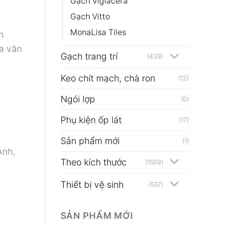
Gạch Viglacera
Gạch Vitto
MonaLisa Tiles
h
oa văn
Gạch trang trí
(439)
Keo chít mạch, chà ron
(12)
Ngói lợp
(0)
Phụ kiện ốp lát
(17)
Sản phẩm mới
(1)
Anh,
Theo kích thước
(1509)
Thiết bị vệ sinh
(557)
SẢN PHẨM MỚI