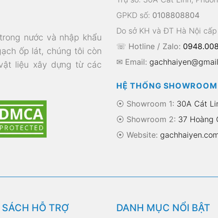
GPKD số:
0108808804
Do sở KH và ĐT Hà Nội cấp
 trong nước và nhập khẩu
☏ Hotline / Zalo:
0948.008
gạch ốp lát, chúng tôi còn
✉ Email:
gachhaiyen@gmai
 vật liệu xây dựng từ các
HỆ THỐNG SHOWROOM
⦿ Showroom 1:
30A Cát Li
⦿ Showroom 2:
37 Hoàng Q
⦿
Website:
gachhaiyen.co
 SÁCH HỖ TRỢ
DANH MỤC NỔI BẬT