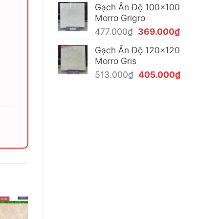
Gạch Ấn Độ 100x100
là:
tại
Morro Grigro
477.000₫.
là:
Giá
Giá
477.000
₫
369.000
₫
369.000₫
gốc
hiện
Gạch Ấn Độ 120x120
là:
tại
Morro Gris
477.000₫.
là:
Giá
Giá
513.000
₫
405.000
₫
369.000₫
gốc
hiện
là:
tại
513.000₫.
là:
405.000₫