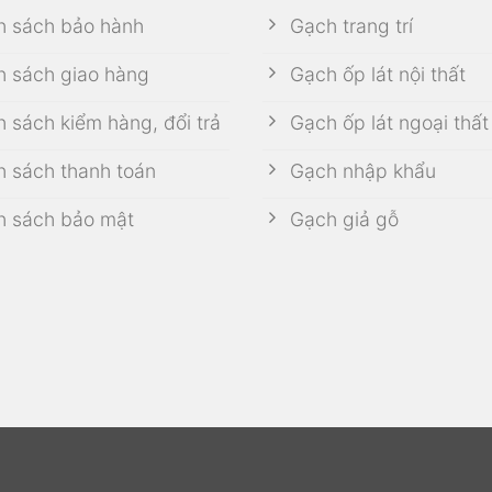
h sách bảo hành
Gạch trang trí
h sách giao hàng
Gạch ốp lát nội thất
h sách kiểm hàng, đổi trả
Gạch ốp lát ngoại thất
h sách thanh toán
Gạch nhập khẩu
h sách bảo mật
Gạch giả gỗ