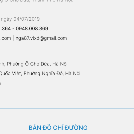
 ngày 04/07/2019
.364
-
0948.008.369
l.com
|
nga87.vlxd@gmail.com
nh, Phường Ô Chợ Dừa, Hà Nội
uốc Việt, Phường Nghĩa Đô, Hà Nội
m
BẢN ĐỒ CHỈ ĐƯỜNG