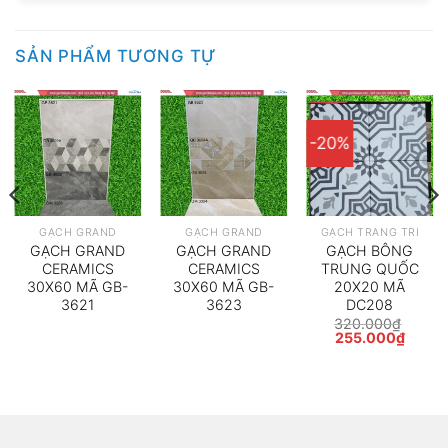
SẢN PHẨM TƯƠNG TỰ
-20%
GẠCH GRAND
GẠCH GRAND
GẠCH TRANG TRÍ
GẠCH GRAND
GẠCH GRAND
GẠCH BÔNG
CERAMICS
CERAMICS
TRUNG QUỐC
30X60 MÃ GB-
30X60 MÃ GB-
20X20 MÃ
3621
3623
DC208
320.000
₫
Giá
Giá
255.000
₫
gốc
hiện
là:
tại
320.000₫.
là:
255.0