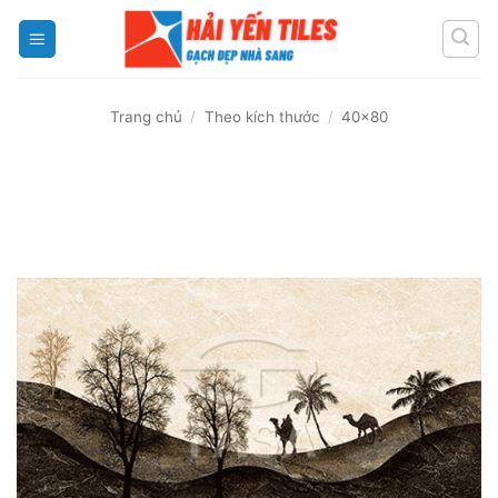
Skip
to
content
Trang chủ
/
Theo kích thước
/
40x80