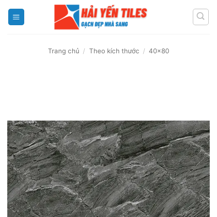
Skip
to
content
Trang chủ
/
Theo kích thước
/
40x80