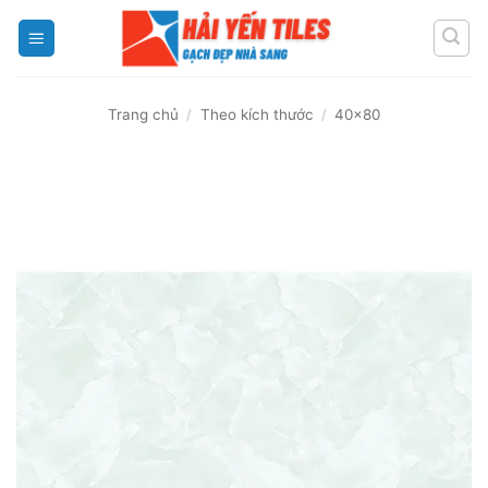
Skip
to
content
Trang chủ
/
Theo kích thước
/
40x80