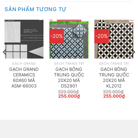
SẢN PHẨM TƯƠNG TỰ
-20%
-20%
GẠCH GRAND
GẠCH TRANG TRÍ
GẠCH TRANG TRÍ
GẠCH GRAND
GẠCH BÔNG
GẠCH BÔNG
CERAMICS
TRUNG QUỐC
TRUNG QUỐC
60X60 MÃ
20X20 MÃ
20X20 MÃ
ASM-66003
DS2901
KL2012
320.000
₫
320.000
₫
Giá
Giá
Giá
Giá
255.000
₫
255.000
₫
gốc
hiện
gốc
hiện
là:
tại
là:
tại
320.000₫.
là:
320.000₫.
là:
255.000₫.
255.0