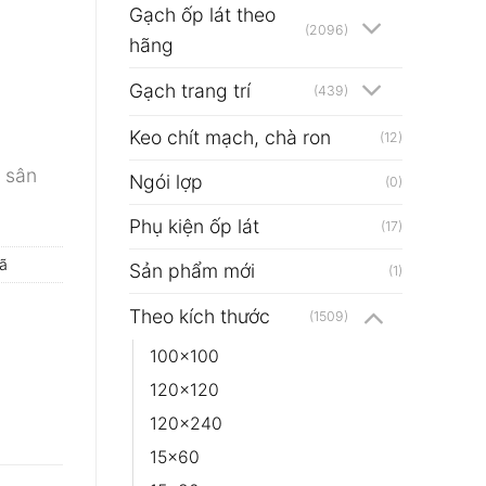
Gạch ốp lát theo
(2096)
hãng
Gạch trang trí
(439)
Keo chít mạch, chà ron
(12)
 sân
Ngói lợp
(0)
Phụ kiện ốp lát
(17)
ã
Sản phẩm mới
(1)
Theo kích thước
(1509)
100x100
120x120
120x240
15x60