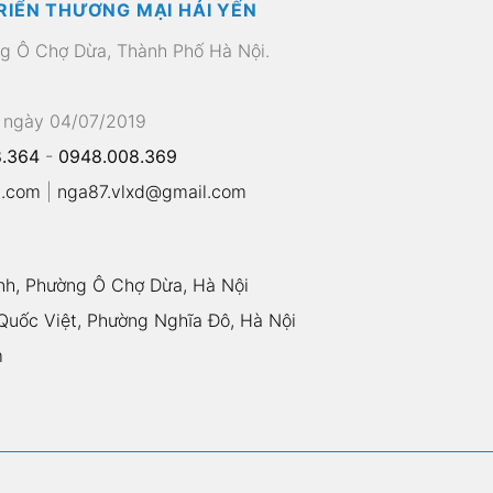
RIỂN THƯƠNG MẠI HẢI YẾN
ng Ô Chợ Dừa, Thành Phố Hà Nội.
 ngày 04/07/2019
.364
-
0948.008.369
l.com
|
nga87.vlxd@gmail.com
nh, Phường Ô Chợ Dừa, Hà Nội
uốc Việt, Phường Nghĩa Đô, Hà Nội
m