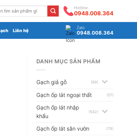
Hotline
0948.008.364
Zalo
gạch
Liên hệ
0948.008.364
DANH MỤC SẢN PHẨM
Gạch giả gỗ
(99)
Gạch ốp lát ngoại thất
(57)
Gạch ốp lát nhập
(542)
khẩu
Gạch ốp lát sân vườn
(78)