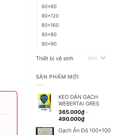
60x60
80x120
80x160
80x80
90x90
Thiết bị vệ sinh
(557)
SẢN PHẨM MỚI
KEO DÁN GẠCH
WEBERTAI GRES
365.000
₫
–
Khoảng
490.000
₫
giá:
Gạch Ấn Độ 100x100
từ