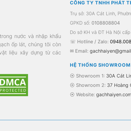
CÔNG TY TNHH PHÁT T
Trụ sở: 30A Cát Linh, Phườ
GPKD số:
0108808804
Do sở KH và ĐT Hà Nội cấp
 trong nước và nhập khẩu
☏ Hotline / Zalo:
0948.008
gạch ốp lát, chúng tôi còn
✉ Email:
gachhaiyen@gmai
 vật liệu xây dựng từ các
HỆ THỐNG SHOWROOM
⦿ Showroom 1:
30A Cát Li
⦿ Showroom 2:
37 Hoàng Q
⦿
Website:
gachhaiyen.co