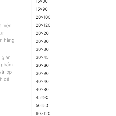
15x80
15x90
20x100
20x120
ệ hiện
tự
20x20
ọn hàng
20x80
30x30
 gian
30x45
n phẩm
30x60
và lớp
30x90
nh để
40x40
40x80
45x90
50x50
60x120