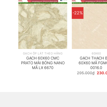
-22%
GẠCH ỐP LÁT THEO HÃNG
60X60
BÀN
GẠCH 60X60 CMC
GẠCH THẠCH 
60-
PRATO MÀI BÓNG NANO
60X60 MÃ FGM
MÃ LX 6670
0016.0
Giá
Giá
000
₫
295.000
₫
230.
hiện
gốc
tại
là:
00₫.
là:
295.0
230.000₫.