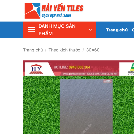
Skip
Tổng 
to
content
DANH MỤC SẢN
Trang chủ
PHẨM
Trang chủ
/
Theo kích thước
/
30x60