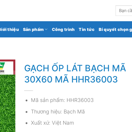
kho gạch ốp lát số 1 Việt Nam
Tìm
kiếm:
Giới thiệu
Sản phẩm
Công trình
Tin tức
Bí quyết chọn 
GẠCH ỐP LÁT BẠCH MÃ
30X60 MÃ HHR36003
Mã sản phẩm: HHR36003
Thương hiệu: Bạch Mã
Xuất xứ: Việt Nam