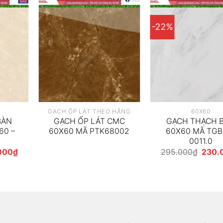
-22%
GẠCH ỐP LÁT THEO HÃNG
60X60
BÀN
GẠCH ỐP LÁT CMC
GẠCH THẠCH 
60 –
60X60 MÃ PTK68002
60X60 MÃ TGB
0011.0
Giá
Giá
000
₫
295.000
₫
230.
hiện
gốc
tại
là:
00₫.
là:
295.0
230.000₫.