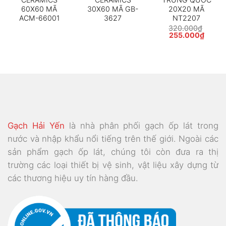
60X60 MÃ
30X60 MÃ GB-
20X20 MÃ
ACM-66001
3627
NT2207
320.000
₫
Giá
Giá
255.000
₫
gốc
hiện
là:
tại
320.000₫.
là:
000₫.
255.0
Gạch Hải Yến
là nhà phân phối gạch ốp lát trong
nước và nhập khẩu nổi tiếng trên thế giới. Ngoài các
sản phẩm gạch ốp lát, chúng tôi còn đưa ra thị
trường các loại thiết bị vệ sinh, vật liệu xây dựng từ
các thương hiệu uy tín hàng đầu.