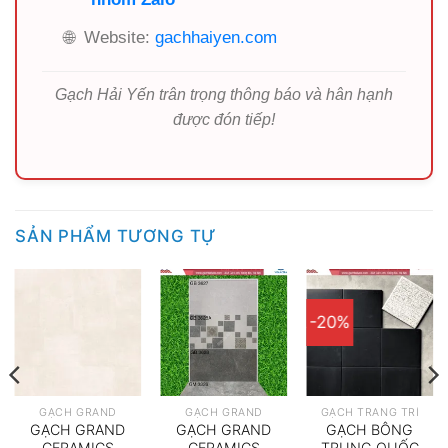
🌐
Website:
gachhaiyen.com
Gạch Hải Yến trân trọng thông báo và hân hạnh
được đón tiếp!
SẢN PHẨM TƯƠNG TỰ
-20%
GẠCH GRAND
GẠCH GRAND
GẠCH TRANG TRÍ
GẠCH GRAND
GẠCH GRAND
GẠCH BÔNG
CERAMICS
CERAMICS
TRUNG QUỐC