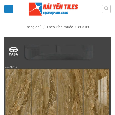
Skip
to
content
Trang chủ
/
Theo kích thước
/
80x160