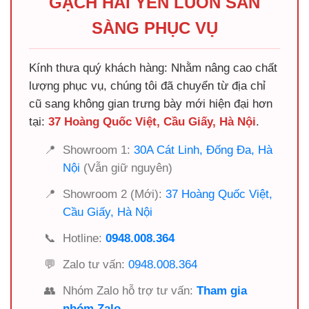
GẠCH HẢI YẾN LUÔN SẴN
SÀNG PHỤC VỤ
Kính thưa quý khách hàng: Nhằm nâng cao chất
lượng phục vụ, chúng tôi đã chuyển từ địa chỉ
cũ sang không gian trưng bày mới hiện đại hơn
tại:
37 Hoàng Quốc Việt, Cầu Giấy, Hà Nội
.
📍
Showroom 1:
30A Cát Linh, Đống Đa, Hà
Nội
(Vẫn giữ nguyên)
📍
Showroom 2 (Mới):
37 Hoàng Quốc Việt,
Cầu Giấy, Hà Nội
📞
Hotline:
0948.008.364
💬
Zalo tư vấn:
0948.008.364
👥
Nhóm Zalo hỗ trợ tư vấn:
Tham gia
nhóm Zalo