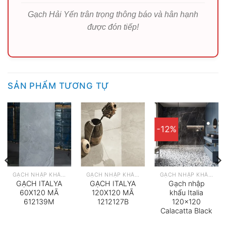
Gạch Hải Yến trân trọng thông báo và hân hạnh
được đón tiếp!
SẢN PHẨM TƯƠNG TỰ
-12%
GẠCH NHẬP KHẨU Ý
GẠCH NHẬP KHẨU Ý
GẠCH NHẬP KHẨU Ý
GẠCH ITALYA
GẠCH ITALYA
Gạch nhập
60X120 MÃ
120X120 MÃ
khẩu Italia
612139M
1212127B
120×120
Calacatta Black