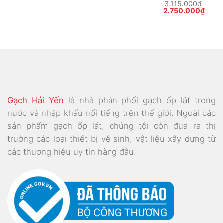
3.115.000
₫
Giá
Giá
2.750.000
₫
gốc
hiện
là:
tại
3.115.000₫.
là:
50.000₫.
2.75
Gạch Hải Yến
là nhà phân phối gạch ốp lát trong
nước và nhập khẩu nổi tiếng trên thế giới. Ngoài các
sản phẩm gạch ốp lát, chúng tôi còn đưa ra thị
trường các loại thiết bị vệ sinh, vật liệu xây dựng từ
các thương hiệu uy tín hàng đầu.