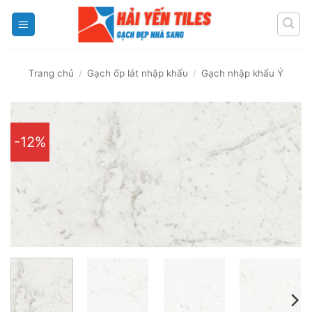
Skip
to
content
Trang chủ
/
Gạch ốp lát nhập khẩu
/
Gạch nhập khẩu Ý
-12%