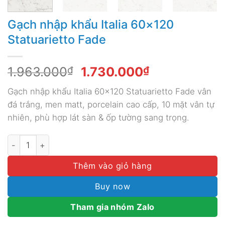
Gạch nhập khẩu Italia 60×120
Statuarietto Fade
Giá
Giá
1.963.000
₫
1.730.000
₫
gốc
hiện
Gạch nhập khẩu Italia 60×120 Statuarietto Fade vân
là:
tại
đá trắng, men matt, porcelain cao cấp, 10 mặt vân tự
1.963.000₫.
là:
nhiên, phù hợp lát sàn & ốp tường sang trọng.
1.730.000₫.
Gạch nhập khẩu Italia 60x120 Statuarietto Fade số lượng
Thêm vào giỏ hàng
Buy now
Tham gia nhóm Zalo