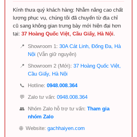
Kính thưa quý khách hàng: Nhằm nâng cao chất
lượng phục vụ, chúng tôi đã chuyển từ địa chỉ
cũ sang không gian trưng bày mới hiện đại hơn
tại:
37 Hoàng Quốc Việt, Cầu Giấy, Hà Nội
.
📍
Showroom 1:
30A Cát Linh, Đống Đa, Hà
Nội
(Vẫn giữ nguyên)
📍
Showroom 2 (Mới):
37 Hoàng Quốc Việt,
Cầu Giấy, Hà Nội
📞
Hotline:
0948.008.364
💬
Zalo tư vấn:
0948.008.364
👥
Nhóm Zalo hỗ trợ tư vấn:
Tham gia
nhóm Zalo
🌐
Website:
gachhaiyen.com