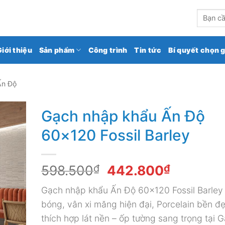
kho gạch ốp lát số 1 Việt Nam
Tìm
kiếm:
Giới thiệu
Sản phẩm
Công trình
Tin tức
Bí quyết chọn 
Ấn Độ
Gạch nhập khẩu Ấn Độ
60×120 Fossil Barley
Giá
Giá
598.500
₫
442.800
₫
gốc
hiện
Gạch nhập khẩu Ấn Độ 60×120 Fossil Barle
là:
tại
bóng, vân xi măng hiện đại, Porcelain bền đ
598.500₫.
là:
thích hợp lát nền – ốp tường sang trọng tại 
442.800