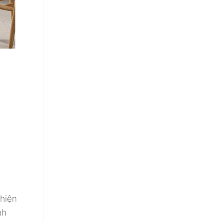
 hiện
nh