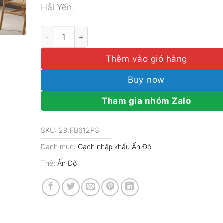
Hải Yến.
Gạch nhập khẩu Ấn Độ 60x120 Fossil Barley số
Thêm vào giỏ hàng
Buy now
Tham gia nhóm Zalo
SKU:
29.FB612P3
Danh mục:
Gạch nhập khẩu Ấn Độ
Thẻ:
Ấn Độ