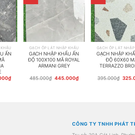
 KHẨU
GẠCH ỐP LÁT NHẬP KHẨU
GẠCH ỐP LÁT NHẬP
U ẤN
GẠCH NHẬP KHẨU ẤN
GẠCH NHẬP KHẨ
MÃ
ĐỘ 100X100 MÃ ROYAL
ĐỘ 60X60 M
NA
ARMANI GREY
TERRAZZO BRO
E
Giá
Giá
Giá
Giá
000
₫
485.000
₫
445.000
₫
395.000
₫
325.
hiện
gốc
hiện
gốc
tại
là:
tại
là:
00₫.
là:
485.000₫.
là:
395.0
445.000₫.
445.000₫.
CÔNG TY TNHH PHÁT T