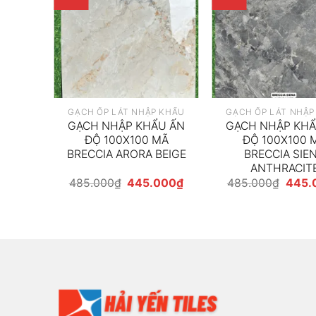
 KHẨU
GẠCH ỐP LÁT NHẬP KHẨU
GẠCH ỐP LÁT NHẬP
U ẤN
GẠCH NHẬP KHẨU ẤN
GẠCH NHẬP KHẨ
RIO
ĐỘ 100X100 MÃ
ĐỘ 100X100 
BRECCIA ARORA BEIGE
BRECCIA SIE
ANTHRACIT
Giá
Giá
Giá
Giá
000
₫
485.000
₫
445.000
₫
485.000
₫
445.
hiện
gốc
hiện
gốc
tại
là:
tại
là:
00₫.
là:
485.000₫.
là:
485.0
265.000₫.
445.000₫.