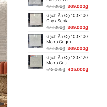
410.000₫
Giá
Giá
477.000
₫
369.000
₫
đến
gốc
hiện
450.000₫
Gạch Ấn Độ 100x100
là:
tại
Onyx Sepia
477.000₫.
là:
Giá
Giá
477.000
₫
369.000
₫
369.000₫
gốc
hiện
Gạch Ấn Độ 100x100
là:
tại
Morro Grigro
477.000₫.
là:
Giá
Giá
477.000
₫
369.000
₫
369.000₫
gốc
hiện
Gạch Ấn Độ 120x120
là:
tại
Morro Gris
477.000₫.
là:
Giá
Giá
513.000
₫
405.000
₫
369.000₫
gốc
hiện
là:
tại
513.000₫.
là:
405.000₫