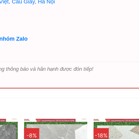
iệt, Cầu Giấy, Hà Nội
 nhóm Zalo
ng thông báo và hân hạnh được đón tiếp!
-8%
-18%