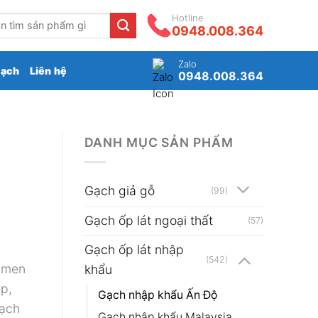
Hotline
0948.008.364
Zalo
gạch
Liên hệ
0948.008.364
DANH MỤC SẢN PHẨM
Gạch giả gỗ
(99)
Gạch ốp lát ngoại thất
(57)
Gạch ốp lát nhập
(542)
y men
khẩu
ẹp,
Gạch nhập khẩu Ấn Độ
Gạch
₫.
Gạch nhập khẩu Malaysia