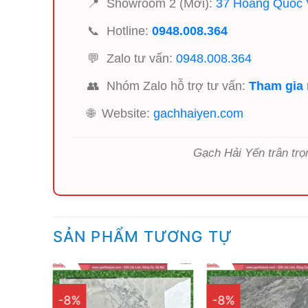
📍
Showroom 2 (Mới):
37 Hoàng Quốc V
📞
Hotline:
0948.008.364
💬
Zalo tư vấn:
0948.008.364
👥
Nhóm Zalo hỗ trợ tư vấn:
Tham gia
🌐
Website:
gachhaiyen.com
Gạch Hải Yến trân trọ
SẢN PHẨM TƯƠNG TỰ
-8%
-8%