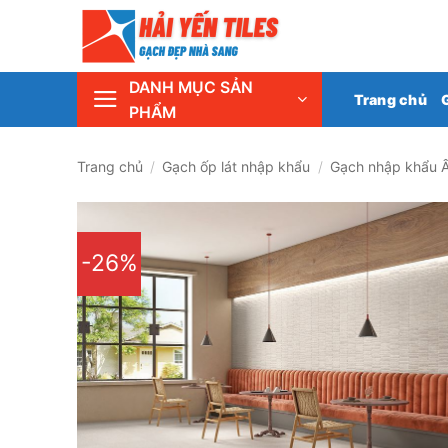
Skip
Tổng 
to
content
DANH MỤC SẢN
Trang chủ
PHẨM
Trang chủ
/
Gạch ốp lát nhập khẩu
/
Gạch nhập khẩu 
-26%