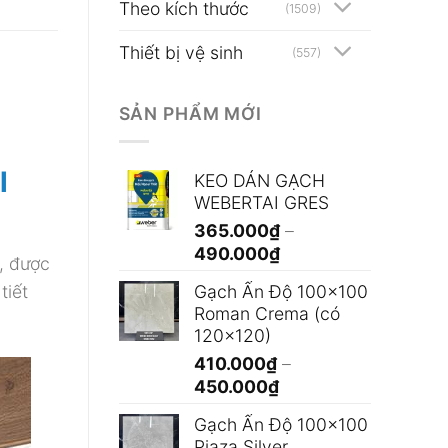
Theo kích thước
(1509)
Thiết bị vệ sinh
(557)
SẢN PHẨM MỚI
l
KEO DÁN GẠCH
WEBERTAI GRES
365.000
₫
–
Khoảng
490.000
₫
, được
giá:
tiết
Gạch Ấn Độ 100x100
từ
Roman Crema (có
365.000₫
120x120)
đến
410.000
₫
–
490.000₫
Khoảng
450.000
₫
giá:
Gạch Ấn Độ 100x100
từ
Piaza Silver