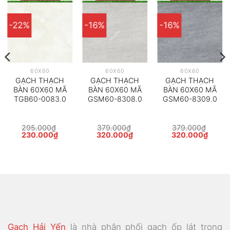
-22%
-16%
-16%
60X60
60X60
60X60
GẠCH THẠCH
GẠCH THẠCH
GẠCH THẠCH
BÀN 60X60 MÃ
BÀN 60X60 MÃ
BÀN 60X60 MÃ
TGB60-0083.0
GSM60-8308.0
GSM60-8309.0
295.000
₫
379.000
₫
379.000
₫
Giá
Giá
Giá
Giá
Giá
Giá
230.000
₫
320.000
₫
320.000
₫
gốc
hiện
gốc
hiện
gốc
hiện
là:
tại
là:
tại
là:
tại
295.000₫.
là:
379.000₫.
là:
379.000₫.
là:
230.000₫.
320.000₫.
320.0
Gạch Hải Yến
là nhà phân phối gạch ốp lát trong