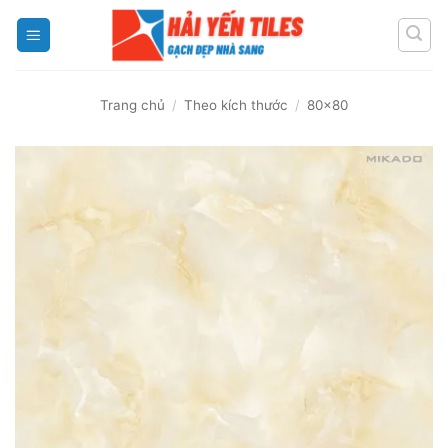
Skip
to
content
Trang chủ
/
Theo kích thước
/
80x80