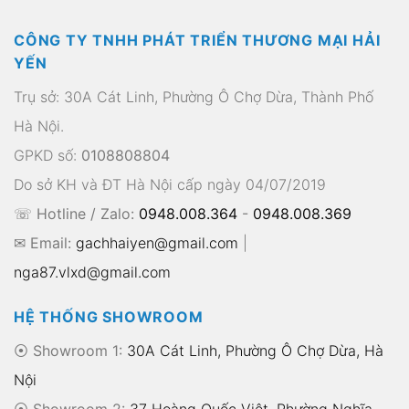
CÔNG TY TNHH PHÁT TRIỂN THƯƠNG MẠI HẢI
YẾN
Trụ sở: 30A Cát Linh, Phường Ô Chợ Dừa, Thành Phố
Hà Nội.
GPKD số:
0108808804
Do sở KH và ĐT Hà Nội cấp ngày 04/07/2019
☏ Hotline / Zalo:
0948.008.364
-
0948.008.369
✉ Email:
gachhaiyen@gmail.com
|
nga87.vlxd@gmail.com
HỆ THỐNG SHOWROOM
⦿ Showroom 1:
30A Cát Linh, Phường Ô Chợ Dừa, Hà
Nội
⦿ Showroom 2:
37 Hoàng Quốc Việt, Phường Nghĩa