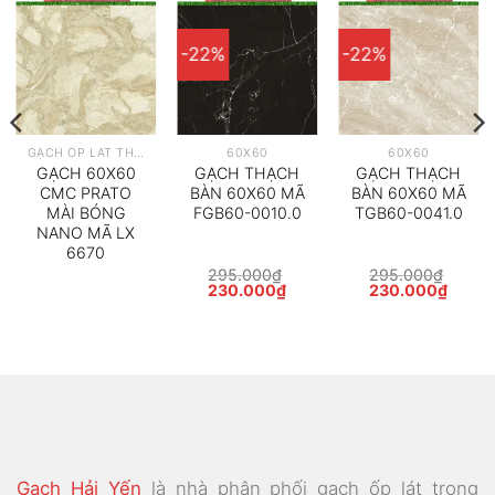
-22%
-22%
GẠCH ỐP LÁT THEO HÃNG
60X60
60X60
GẠCH 60X60
GẠCH THẠCH
GẠCH THẠCH
CMC PRATO
BÀN 60X60 MÃ
BÀN 60X60 MÃ
MÀI BÓNG
FGB60-0010.0
TGB60-0041.0
NANO MÃ LX
6670
295.000
₫
295.000
₫
Giá
Giá
Giá
Giá
230.000
₫
230.000
₫
gốc
hiện
gốc
hiện
là:
tại
là:
tại
295.000₫.
là:
295.000₫.
là:
230.000₫.
230.0
Gạch Hải Yến
là nhà phân phối gạch ốp lát trong