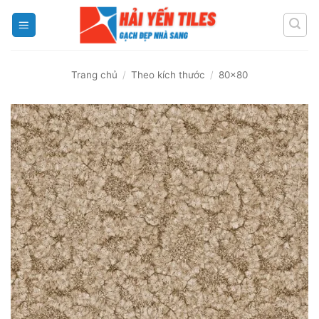
Skip
to
content
Trang chủ
/
Theo kích thước
/
80x80