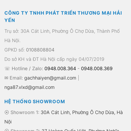
CÔNG TY TNHH PHÁT TRIỂN THƯƠNG MẠI HẢI
YẾN
Trụ sở: 30A Cát Linh, Phường Ô Chợ Dừa, Thành Phố
Hà Nội.
GPKD số:
0108808804
Do sở KH và ĐT Hà Nội cấp ngày 04/07/2019
☏ Hotline / Zalo:
0948.008.364
-
0948.008.369
✉ Email:
gachhaiyen@gmail.com
|
nga87.vlxd@gmail.com
HỆ THỐNG SHOWROOM
⦿ Showroom 1:
30A Cát Linh, Phường Ô Chợ Dừa, Hà
Nội
⦿ Showroom 2:
37 Hoàng Quốc Việt, Phường Nghĩa