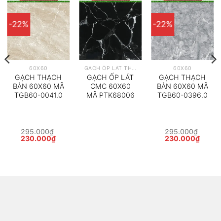
-22%
-22%
60X60
GẠCH ỐP LÁT THEO HÃNG
60X60
GẠCH THẠCH
GẠCH ỐP LÁT
GẠCH THẠCH
BÀN 60X60 MÃ
CMC 60X60
BÀN 60X60 MÃ
TGB60-0041.0
MÃ PTK68006
TGB60-0396.0
295.000
₫
295.000
₫
Giá
Giá
Giá
Giá
230.000
₫
230.000
₫
gốc
hiện
gốc
hiện
là:
tại
là:
tại
295.000₫.
là:
295.000₫.
là:
230.000₫.
230.0