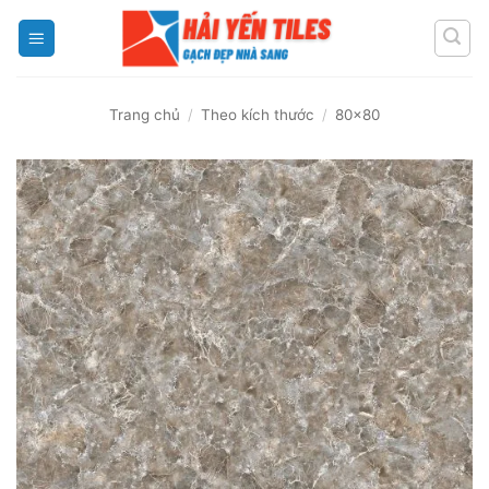
Skip
to
content
Trang chủ
/
Theo kích thước
/
80x80