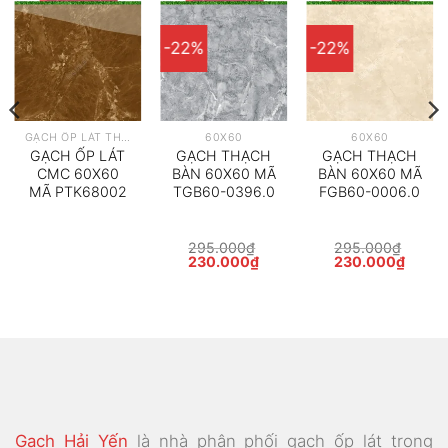
-22%
-22%
GẠCH ỐP LÁT THEO HÃNG
60X60
60X60
GẠCH ỐP LÁT
GẠCH THẠCH
GẠCH THẠCH
CMC 60X60
BÀN 60X60 MÃ
BÀN 60X60 MÃ
MÃ PTK68002
TGB60-0396.0
FGB60-0006.0
295.000
₫
295.000
₫
Giá
Giá
Giá
Giá
230.000
₫
230.000
₫
gốc
hiện
gốc
hiện
là:
tại
là:
tại
295.000₫.
là:
295.000₫.
là:
230.000₫.
230.0
Gạch Hải Yến
là nhà phân phối gạch ốp lát trong