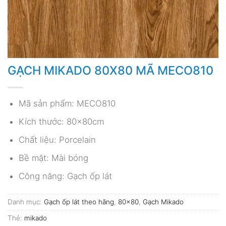
GẠCH MIKADO 80X80 MÃ MECO810
Mã sản phẩm: MECO810
Kích thước: 80x80cm
Chất liệu: Porcelain
Bề mặt: Mài bóng
Công năng: Gạch ốp lát
Danh mục:
Gạch ốp lát theo hãng
,
80x80
,
Gạch Mikado
Thẻ:
mikado