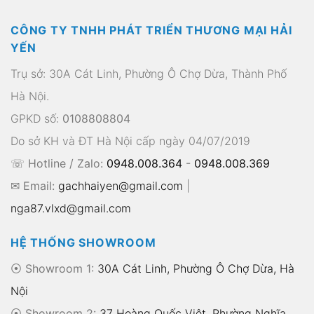
CÔNG TY TNHH PHÁT TRIỂN THƯƠNG MẠI HẢI
YẾN
Trụ sở: 30A Cát Linh, Phường Ô Chợ Dừa, Thành Phố
Hà Nội.
GPKD số:
0108808804
Do sở KH và ĐT Hà Nội cấp ngày 04/07/2019
☏ Hotline / Zalo:
0948.008.364
-
0948.008.369
✉ Email:
gachhaiyen@gmail.com
|
nga87.vlxd@gmail.com
HỆ THỐNG SHOWROOM
⦿ Showroom 1:
30A Cát Linh, Phường Ô Chợ Dừa, Hà
Nội
⦿ Showroom 2:
37 Hoàng Quốc Việt, Phường Nghĩa