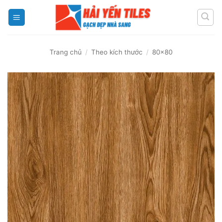
Skip
to
content
Trang chủ
/
Theo kích thước
/
80x80