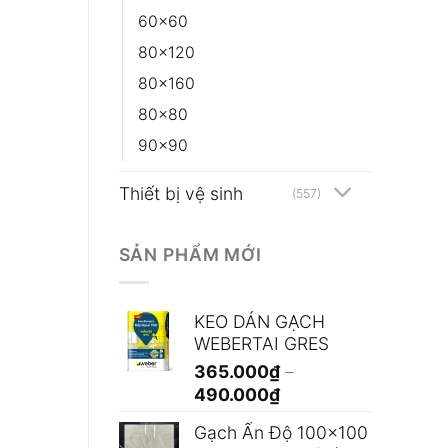
60x60
80x120
80x160
80x80
90x90
Thiết bị vệ sinh
(557)
SẢN PHẨM MỚI
KEO DÁN GẠCH
WEBERTAI GRES
365.000
₫
–
Khoảng
490.000
₫
giá:
Gạch Ấn Độ 100x100
từ