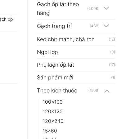
Gạch ốp lát theo
(2096)
hãng
ạch ốp
Gạch trang trí
(439)
Keo chít mạch, chà ron
(12)
Ngói lợp
(0)
Phụ kiện ốp lát
(17)
Sản phẩm mới
(1)
Theo kích thước
(1509)
100x100
120x120
120x240
15x60