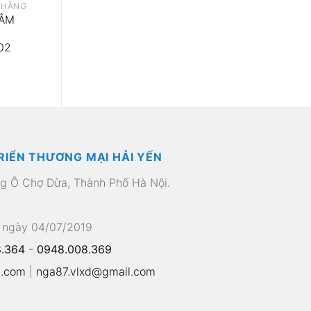
 HÃNG
TÂM
02
RIỂN THƯƠNG MẠI HẢI YẾN
ng Ô Chợ Dừa, Thành Phố Hà Nội.
 ngày 04/07/2019
.364
-
0948.008.369
l.com
|
nga87.vlxd@gmail.com