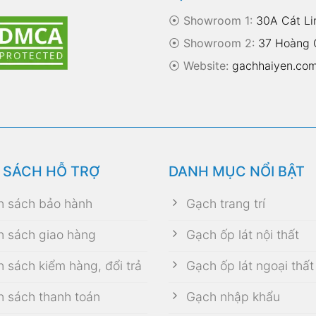
⦿ Showroom 1:
30A Cát Li
⦿ Showroom 2:
37 Hoàng Q
⦿
Website:
gachhaiyen.co
 SÁCH HỖ TRỢ
DANH MỤC NỔI BẬT
h sách bảo hành
Gạch trang trí
h sách giao hàng
Gạch ốp lát nội thất
h sách kiểm hàng, đổi trả
Gạch ốp lát ngoại thất
h sách thanh toán
Gạch nhập khẩu