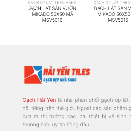
N
GẠCH ỐP LÁT THEO HÃNG
GẠCH ỐP LÁT THEO
50X50
GẠCH LÁT SÂN VƯỜN
GẠCH LÁT SÂN 
MIKADO 50X50 MÃ
MIKADO 50X50
MSV5016
MSV5015
Gạch Hải Yến
là nhà phân phối gạch ốp lát
nổi tiếng trên thế giới. Ngoài các sản phẩm 
đưa ra thị trường các loại thiết bị vệ sinh,
thương hiệu uy tín hàng đầu.