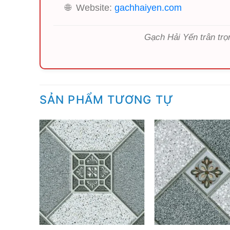
🌐
Website:
gachhaiyen.com
Gạch Hải Yến trân trọ
SẢN PHẨM TƯƠNG TỰ