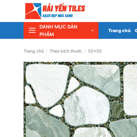
Skip
Tổng 
to
content
DANH MỤC SẢN
Trang chủ
PHẨM
Trang chủ
/
Theo kích thước
/
50x50