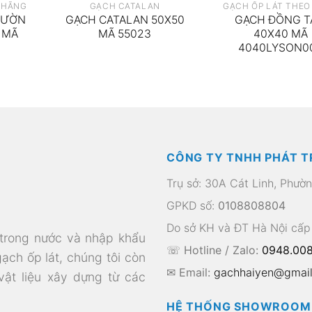
 HÃNG
GẠCH CATALAN
GẠCH ỐP LÁT THEO
VƯỜN
GẠCH CATALAN 50X50
GẠCH ĐỒNG 
 MÃ
MÃ 55023
40X40 MÃ
4040LYSON0
CÔNG TY TNHH PHÁT T
Trụ sở: 30A Cát Linh, Phườ
GPKD số:
0108808804
Do sở KH và ĐT Hà Nội cấp
 trong nước và nhập khẩu
☏ Hotline / Zalo:
0948.008
gạch ốp lát, chúng tôi còn
✉ Email:
gachhaiyen@gmai
 vật liệu xây dựng từ các
HỆ THỐNG SHOWROOM