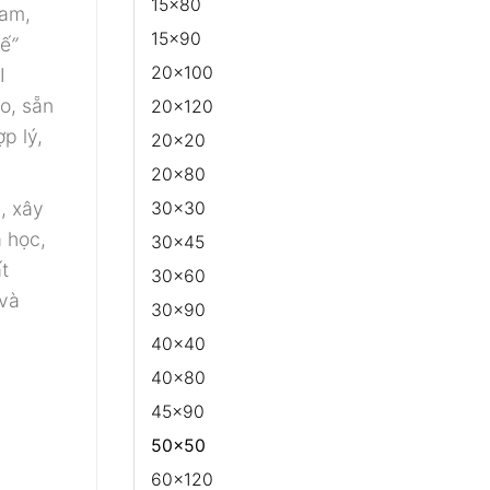
15x80
Nam,
15x90
tế
”
20x100
I
o, sẵn
20x120
p lý,
20x20
20x80
, xây
30x30
 học,
30x45
t
30x60
 và
30x90
40x40
40x80
45x90
50x50
60x120