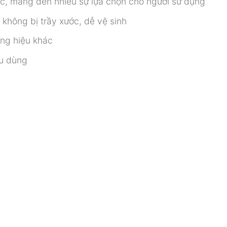
c, mang đến nhiều sự lựa chọn cho người sử dụng
không bị trầy xước, dễ vệ sinh
ơng hiệu khác
êu dùng