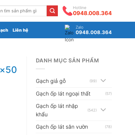
Hotline
0948.008.364
Zalo
gạch
Liên hệ
0948.008.364
DANH MỤC SẢN PHẨM
0×50
Gạch giả gỗ
(99)
Gạch ốp lát ngoại thất
(57)
Gạch ốp lát nhập
(542)
khẩu
Gạch ốp lát sân vườn
(78)