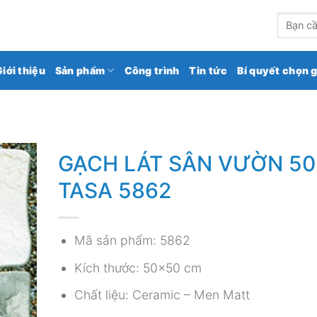
kho gạch ốp lát số 1 Việt Nam
Tìm
kiếm:
Giới thiệu
Sản phẩm
Công trình
Tin tức
Bí quyết chọn 
GẠCH LÁT SÂN VƯỜN 5
TASA 5862
Mã sản phẩm: 5862
Kích thước: 50×50 cm
Chất liệu: Ceramic – Men Matt