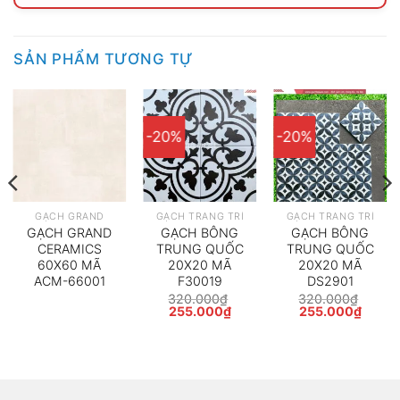
SẢN PHẨM TƯƠNG TỰ
-20%
-20%
GẠCH GRAND
GẠCH TRANG TRÍ
GẠCH TRANG TRÍ
GẠCH GRAND
GẠCH BÔNG
GẠCH BÔNG
CERAMICS
TRUNG QUỐC
TRUNG QUỐC
60X60 MÃ
20X20 MÃ
20X20 MÃ
ACM-66001
F30019
DS2901
320.000
₫
320.000
₫
Giá
Giá
Giá
Giá
255.000
₫
255.000
₫
gốc
hiện
gốc
hiện
là:
tại
là:
tại
320.000₫.
là:
320.000₫.
là:
255.000₫.
255.0