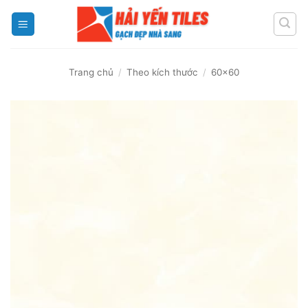
Skip
to
content
Trang chủ
/
Theo kích thước
/
60x60