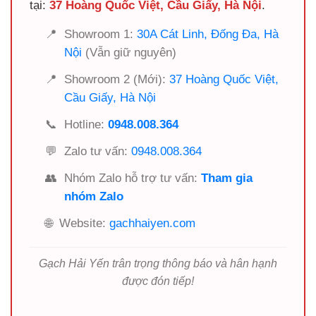
tại:
37 Hoàng Quốc Việt, Cầu Giấy, Hà Nội
.
📍
Showroom 1:
30A Cát Linh, Đống Đa, Hà
Nội
(Vẫn giữ nguyên)
📍
Showroom 2 (Mới):
37 Hoàng Quốc Việt,
Cầu Giấy, Hà Nội
📞
Hotline:
0948.008.364
💬
Zalo tư vấn:
0948.008.364
👥
Nhóm Zalo hỗ trợ tư vấn:
Tham gia
nhóm Zalo
🌐
Website:
gachhaiyen.com
Gạch Hải Yến trân trọng thông báo và hân hạnh
được đón tiếp!