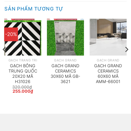
SẢN PHẨM TƯƠNG TỰ
-20%
GẠCH TRANG TRÍ
GẠCH GRAND
GẠCH GRAND
GẠCH BÔNG
GẠCH GRAND
GẠCH GRAND
TRUNG QUỐC
CERAMICS
CERAMICS
20X20 MÃ
30X60 MÃ GB-
60X60 MÃ
H31026
3621
AMM-66001
320.000
₫
Giá
Giá
255.000
₫
gốc
hiện
là:
tại
320.000₫.
là:
000₫.
255.000₫.