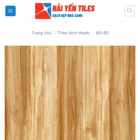
Skip
to
content
Trang chủ
/
Theo kích thước
/
60x60