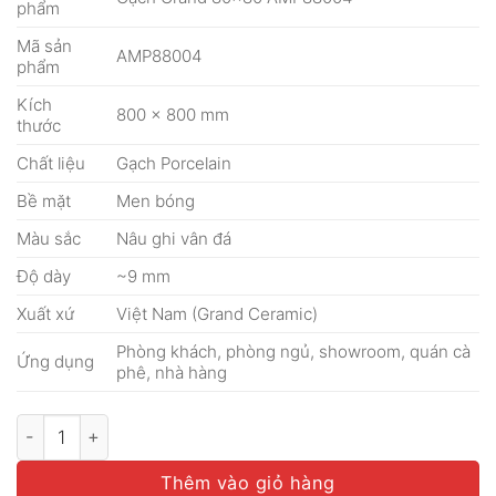
phẩm
Mã sản
AMP88004
phẩm
Kích
800 × 800 mm
thước
Chất liệu
Gạch Porcelain
Bề mặt
Men bóng
Màu sắc
Nâu ghi vân đá
Độ dày
~9 mm
Xuất xứ
Việt Nam (Grand Ceramic)
Phòng khách, phòng ngủ, showroom, quán cà
Ứng dụng
phê, nhà hàng
Gạch Grand 80x80 AMP88004 số lượng
Thêm vào giỏ hàng