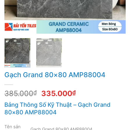
Gạch Grand 80×80 AMP88004
Giá
Giá
385.000
₫
335.000
₫
gốc
hiện
Bảng Thông Số Kỹ Thuật – Gạch Grand
là:
tại
80×80 AMP88004
385.000₫.
là:
335.000₫.
Tên sản
Gạch Grand 80×80 AMP88004