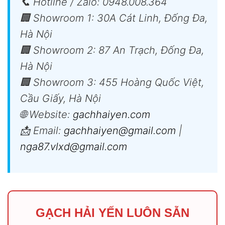
📞 Hotline / Zalo: 0948.008.364
🏢 Showroom 1: 30A Cát Linh, Đống Đa,
Hà Nội
🏢 Showroom 2: 87 An Trạch, Đống Đa,
Hà Nội
🏢 Showroom 3: 455 Hoàng Quốc Việt,
Cầu Giấy, Hà Nội
🌐 Website:
gachhaiyen.com
📩 Email:
gachhaiyen@gmail.com
|
nga87.vlxd@gmail.com
GẠCH HẢI YẾN LUÔN SẴN