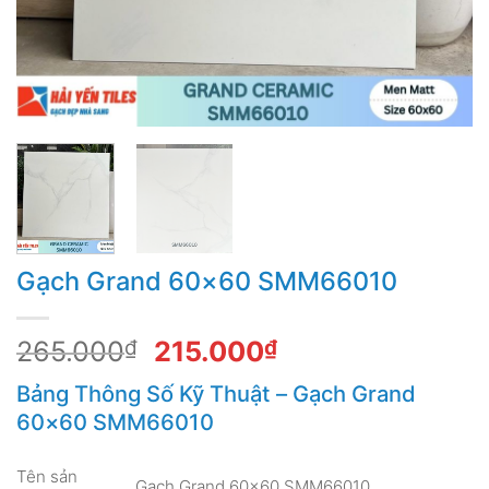
Gạch Grand 60×60 SMM66010
Giá
Giá
265.000
₫
215.000
₫
gốc
hiện
Bảng Thông Số Kỹ Thuật – Gạch Grand
là:
tại
60×60 SMM66010
265.000₫.
là:
215.000₫.
Tên sản
Gạch Grand 60×60 SMM66010