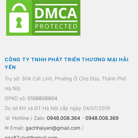
CÔNG TY TNHH PHÁT TRIỂN THƯƠNG MẠI HẢI
YẾN
Trụ sở: 30A Cát Linh, Phường Ô Chợ Dừa, Thành Phố
Hà Nội.
GPKD số:
0108808804
Do sở KH và ĐT Hà Nội cấp ngày 04/07/2019
☏ Hotline / Zalo:
0948.008.364
-
0948.008.369
✉ Email:
gachhaiyen@gmail.com
|
nga87.vlxd@gmail.com