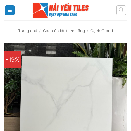
Skip
to
content
Trang chủ
/
Gạch ốp lát theo hãng
/
Gạch Grand
-19%