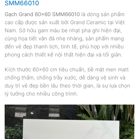
SMM66010
Gạch Grand 60×60 SMM66010
là dòng sản phẩm
cao cấp được sản xuất bởi Grand Ceramic tại Việt
Nam. Sở hữu gam màu be nhạt pha ghi hiện đại,
cùng họa tiết vân đá nhẹ nhàng, sản phẩm mang
đến vẻ đẹp thanh lịch, tinh tế, phù hợp với nhiều
phong cách thiết kế nội thất hiện đại và tối giản.
Kích thước 60×60 cm tiêu chuẩn, bề mặt men matt
chống thấm, chống trầy xước, dễ dàng vệ sinh và
duy trì vẻ đẹp bền lâu theo thời gian, là sự lựa chọn
lý tưởng cho nhiều công trình.