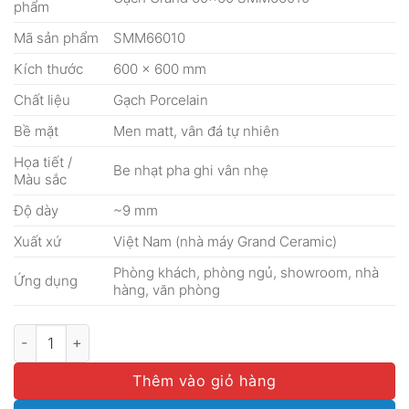
phẩm
Mã sản phẩm
SMM66010
Kích thước
600 × 600 mm
Chất liệu
Gạch Porcelain
Bề mặt
Men matt, vân đá tự nhiên
Họa tiết /
Be nhạt pha ghi vân nhẹ
Màu sắc
Độ dày
~9 mm
Xuất xứ
Việt Nam (nhà máy Grand Ceramic)
Phòng khách, phòng ngủ, showroom, nhà
Ứng dụng
hàng, văn phòng
Gạch Grand 60x60 SMM66010 số lượng
Thêm vào giỏ hàng