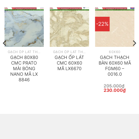
-22%
GẠCH ỐP LÁT THEO HÃNG
GẠCH ỐP LÁT THEO HÃNG
60X60
GẠCH 80X80
GẠCH ỐP LÁT
GẠCH THẠCH
CMC PRATO
CMC 60X60
BÀN 60X60 MÃ
MÀI BÓNG
MÃ LX6670
FGM60 –
NANO MÃ LX
0016.0
8846
295.000
₫
Giá
Giá
230.000
₫
gốc
hiện
là:
tại
295.000₫.
là:
000₫.
230.0