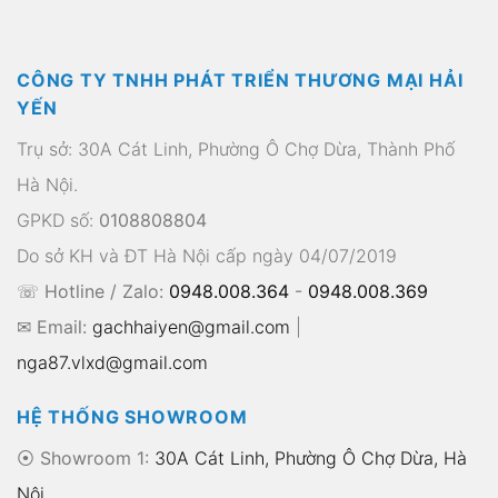
CÔNG TY TNHH PHÁT TRIỂN THƯƠNG MẠI HẢI
YẾN
Trụ sở: 30A Cát Linh, Phường Ô Chợ Dừa, Thành Phố
Hà Nội.
GPKD số:
0108808804
Do sở KH và ĐT Hà Nội cấp ngày 04/07/2019
☏ Hotline / Zalo:
0948.008.364
-
0948.008.369
✉ Email:
gachhaiyen@gmail.com
|
nga87.vlxd@gmail.com
HỆ THỐNG SHOWROOM
⦿ Showroom 1:
30A Cát Linh, Phường Ô Chợ Dừa, Hà
Nội