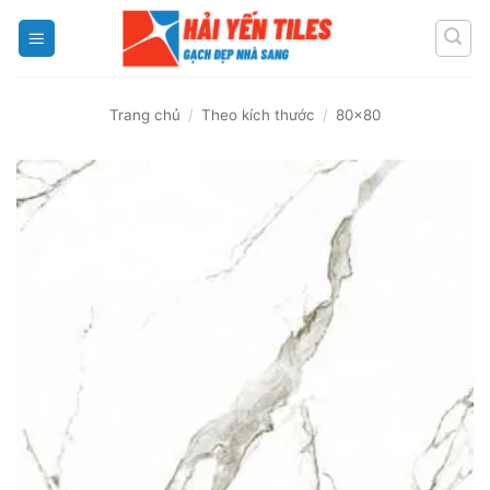
Skip
to
content
Trang chủ
/
Theo kích thước
/
80x80