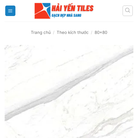
Skip
to
content
Trang chủ
/
Theo kích thước
/
80x80