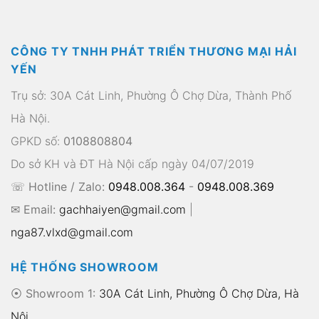
CÔNG TY TNHH PHÁT TRIỂN THƯƠNG MẠI HẢI
YẾN
Trụ sở: 30A Cát Linh, Phường Ô Chợ Dừa, Thành Phố
Hà Nội.
GPKD số:
0108808804
Do sở KH và ĐT Hà Nội cấp ngày 04/07/2019
☏ Hotline / Zalo:
0948.008.364
-
0948.008.369
✉ Email:
gachhaiyen@gmail.com
|
nga87.vlxd@gmail.com
HỆ THỐNG SHOWROOM
⦿ Showroom 1:
30A Cát Linh, Phường Ô Chợ Dừa, Hà
Nội