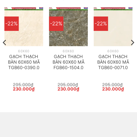
-22%
-22%
-22%
60X60
60X60
60X60
GẠCH THẠCH
GẠCH THẠCH
GẠCH THẠCH
BÀN 60X60 MÃ
BÀN 60X60 MÃ
BÀN 60X60 MÃ
TGB60-0390.0
FGB60-1504.0
TGB60-0071.0
295.000
₫
295.000
₫
295.000
₫
Giá
Giá
Giá
Giá
Giá
Giá
230.000
₫
230.000
₫
230.000
₫
gốc
hiện
gốc
hiện
gốc
hiện
là:
tại
là:
tại
là:
tại
295.000₫.
là:
295.000₫.
là:
295.000₫.
là:
000₫.
230.000₫.
230.000₫.
230.0