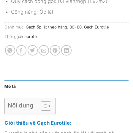
Quy cách đóng gói: 03 viên/hộp (1.92m2)
Công năng: Ốp lát
Danh mục:
Gạch ốp lát theo hãng
,
80x80
,
Gạch Eurotile
Thẻ:
gạch eurotile
Mô tả
Nội dung
Giới thiệu về Gạch Eurotile: