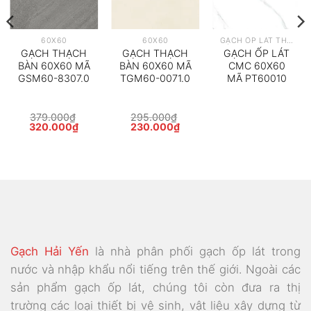
60X60
60X60
GẠCH ỐP LÁT THEO HÃNG
GẠCH THẠCH
GẠCH THẠCH
GẠCH ỐP LÁT
BÀN 60X60 MÃ
BÀN 60X60 MÃ
CMC 60X60
GSM60-8307.0
TGM60-0071.0
MÃ PT60010
379.000
₫
295.000
₫
Giá
Giá
Giá
Giá
320.000
₫
230.000
₫
gốc
hiện
gốc
hiện
là:
tại
là:
tại
379.000₫.
là:
295.000₫.
là:
320.000₫.
230.000₫.
Gạch Hải Yến
là nhà phân phối gạch ốp lát trong
nước và nhập khẩu nổi tiếng trên thế giới. Ngoài các
sản phẩm gạch ốp lát, chúng tôi còn đưa ra thị
trường các loại thiết bị vệ sinh, vật liệu xây dựng từ