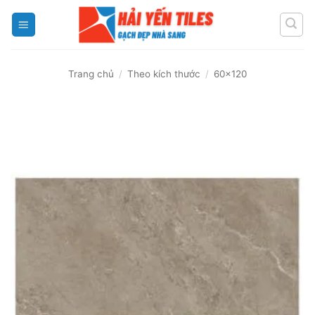
Skip
to
content
Trang chủ
/
Theo kích thước
/
60x120