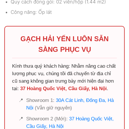
Quy cách đóng gói: 02 viên/hộp (1.44 m2)
Công năng: Ốp lát
GẠCH HẢI YẾN LUÔN SẴN
SÀNG PHỤC VỤ
Kính thưa quý khách hàng: Nhằm nâng cao chất
lượng phục vụ, chúng tôi đã chuyển từ địa chỉ
cũ sang không gian trưng bày mới hiện đại hơn
tại:
37 Hoàng Quốc Việt, Cầu Giấy, Hà Nội
.
📍
Showroom 1:
30A Cát Linh, Đống Đa, Hà
Nội
(Vẫn giữ nguyên)
📍
Showroom 2 (Mới):
37 Hoàng Quốc Việt,
Cầu Giấy, Hà Nội