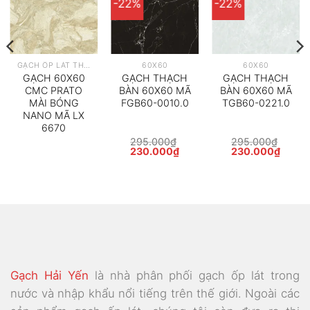
-22%
-22%
GẠCH ỐP LÁT THEO HÃNG
60X60
60X60
GẠCH 60X60
GẠCH THẠCH
GẠCH THẠCH
CMC PRATO
BÀN 60X60 MÃ
BÀN 60X60 MÃ
MÀI BÓNG
FGB60-0010.0
TGB60-0221.0
NANO MÃ LX
6670
295.000
₫
295.000
₫
Giá
Giá
Giá
Giá
230.000
₫
230.000
₫
gốc
hiện
gốc
hiện
là:
tại
là:
tại
295.000₫.
là:
295.000₫.
là:
000₫.
230.000₫.
230.0
Gạch Hải Yến
là nhà phân phối gạch ốp lát trong
nước và nhập khẩu nổi tiếng trên thế giới. Ngoài các