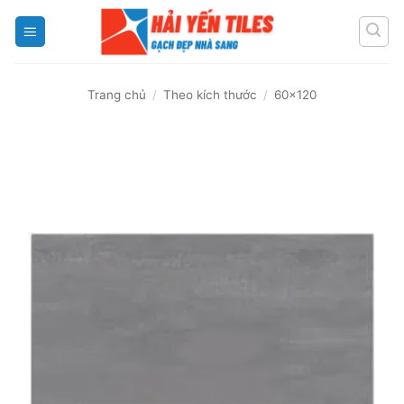
Skip
to
content
Trang chủ
/
Theo kích thước
/
60x120