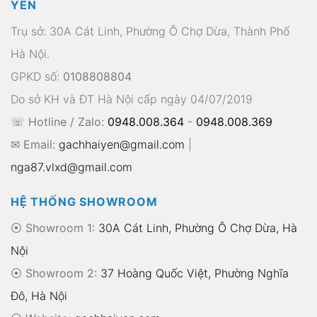
YẾN
Trụ sở: 30A Cát Linh, Phường Ô Chợ Dừa, Thành Phố
Hà Nội.
GPKD số:
0108808804
Do sở KH và ĐT Hà Nội cấp ngày 04/07/2019
☏ Hotline / Zalo:
0948.008.364
-
0948.008.369
✉ Email:
gachhaiyen@gmail.com
|
nga87.vlxd@gmail.com
HỆ THỐNG SHOWROOM
⦿ Showroom 1:
30A Cát Linh, Phường Ô Chợ Dừa, Hà
Nội
⦿ Showroom 2:
37 Hoàng Quốc Việt, Phường Nghĩa
Đô, Hà Nội