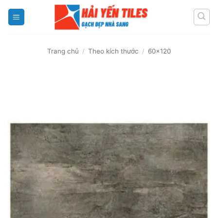
Skip
to
content
Trang chủ
/
Theo kích thước
/
60x120