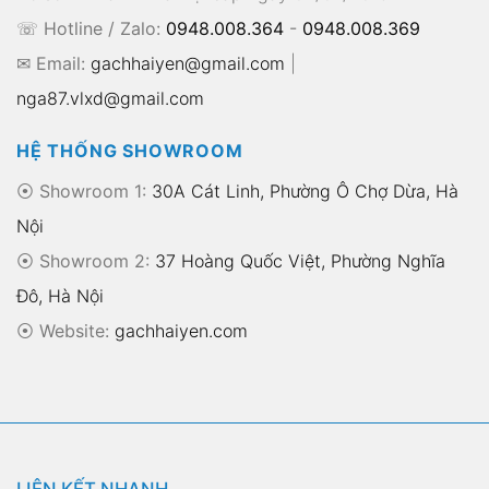
☏ Hotline / Zalo:
0948.008.364
-
0948.008.369
✉ Email:
gachhaiyen@gmail.com
|
nga87.vlxd@gmail.com
HỆ THỐNG SHOWROOM
⦿ Showroom 1:
30A Cát Linh, Phường Ô Chợ Dừa, Hà
Nội
⦿ Showroom 2:
37 Hoàng Quốc Việt, Phường Nghĩa
Đô, Hà Nội
⦿
Website:
gachhaiyen.com
LIÊN KẾT NHANH