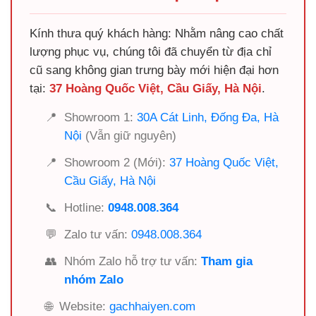
Kính thưa quý khách hàng: Nhằm nâng cao chất
lượng phục vụ, chúng tôi đã chuyển từ địa chỉ
cũ sang không gian trưng bày mới hiện đại hơn
tại:
37 Hoàng Quốc Việt, Cầu Giấy, Hà Nội
.
📍
Showroom 1:
30A Cát Linh, Đống Đa, Hà
Nội
(Vẫn giữ nguyên)
📍
Showroom 2 (Mới):
37 Hoàng Quốc Việt,
Cầu Giấy, Hà Nội
📞
Hotline:
0948.008.364
💬
Zalo tư vấn:
0948.008.364
👥
Nhóm Zalo hỗ trợ tư vấn:
Tham gia
nhóm Zalo
🌐
Website:
gachhaiyen.com