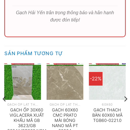
Gạch Hải Yến trân trọng thông báo và hân hạnh
được đón tiếp!
SẢN PHẨM TƯƠNG TỰ
-22%
GẠCH ỐP LÁT THEO HÃNG
GẠCH ỐP LÁT THEO HÃNG
60X60
GẠCH ỐP 30X60
GẠCH 60X60
GẠCH THẠCH
VIGLACERA XUẤT
CMC PRATO
BÀN 60X60 MÃ
KHẨU MÃ GB
MÀI BÓNG
TGB60-0221.0
3623/GB
NANO MÃ PT