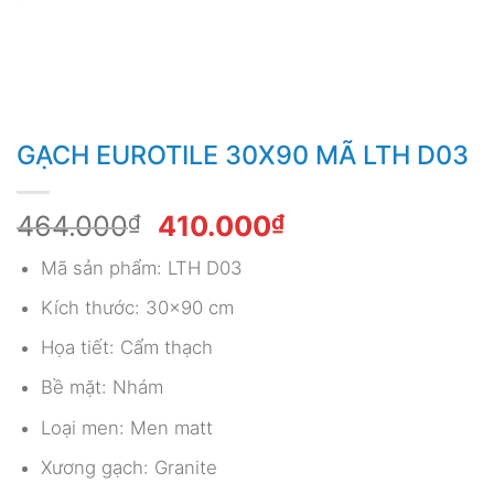
GẠCH EUROTILE 30X90 MÃ LTH D03
Giá
Giá
464.000
₫
410.000
₫
gốc
hiện
Mã sản phẩm: LTH D03
là:
tại
464.000₫.
là:
Kích thước: 30×90 cm
410.000₫.
Họa tiết: Cẩm thạch
Bề mặt: Nhám
Loại men: Men matt
Xương gạch: Granite