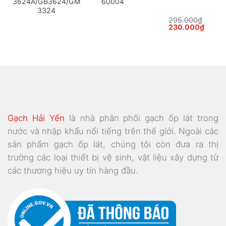
3624A/GB3624/GM
60004
3324
295.000
₫
Giá
Giá
230.000
₫
gốc
hiện
là:
tại
295.000₫.
là:
230.0
Gạch Hải Yến
là nhà phân phối gạch ốp lát trong
nước và nhập khẩu nổi tiếng trên thế giới. Ngoài các
sản phẩm gạch ốp lát, chúng tôi còn đưa ra thị
trường các loại thiết bị vệ sinh, vật liệu xây dựng từ
các thương hiệu uy tín hàng đầu.