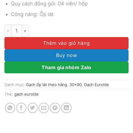
Quy cách đóng gói: 04 viên/ hộp
Công năng: Ốp lát
GẠCH EUROTILE 30X90 MÃ LTH D03 số lượng
Thêm vào giỏ hàng
Buy now
Tham gia nhóm Zalo
Danh mục:
Gạch ốp lát theo hãng
,
30x90
,
Gạch Eurotile
Thẻ:
gạch eurotile