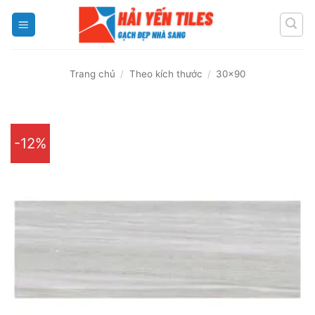
Skip
to
content
Trang chủ
/
Theo kích thước
/
30x90
-12%