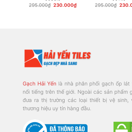
Giá
Giá
Giá
Giá
000
₫
295.000
₫
230.000
₫
295.000
₫
230.
hiện
gốc
hiện
gốc
tại
là:
tại
là:
00₫.
là:
295.000₫.
là:
295.0
230.000₫.
230.000₫.
Gạch Hải Yến
là nhà phân phối gạch ốp lát
nổi tiếng trên thế giới. Ngoài các sản phẩm 
đưa ra thị trường các loại thiết bị vệ sinh,
thương hiệu uy tín hàng đầu.