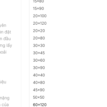
15x80
15x90
20x100
20x120
uyên
20x20
ôn đặt
20x80
ẫn đầu
ng lấy
30x30
hoải
30x45
30x60
30x90
40x40
hiệu
40x80
45x90
50x50
 nặng
n của
60x120