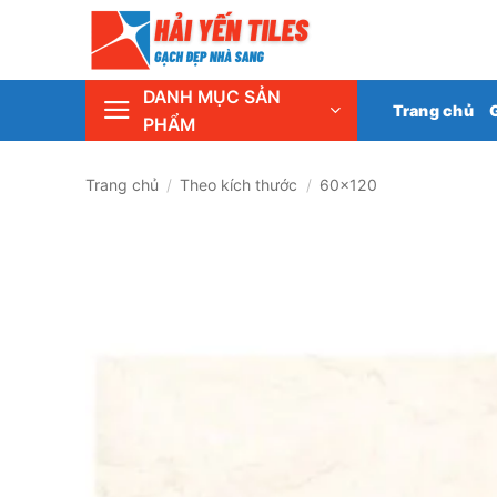
Skip
Tổng 
to
content
DANH MỤC SẢN
Trang chủ
PHẨM
Trang chủ
/
Theo kích thước
/
60x120