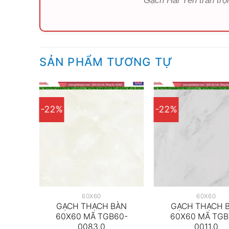
Gạch Hải Yến trân trọ
SẢN PHẨM TƯƠNG TỰ
-22%
-22%
60X60
60X60
BÀN
GẠCH THẠCH BÀN
GẠCH THẠCH 
60-
60X60 MÃ TGB60-
60X60 MÃ TGB
0083.0
0011.0