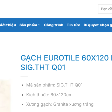
kho gạch ốp lát số 1 Việt Nam
Tìm
kiếm:
Giới thiệu
Sản phẩm
Công trình
Tin tức
Bí quyết chọn 
GẠCH EUROTILE 60X120
SIG.THT Q01
Mã sản phẩm: SIG.THT Q01
Kích thước: 60x120cm
Xương gạch: Granite xương trắng