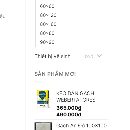
60x60
80x120
iệu
80x160
80x80
90x90
Thiết bị vệ sinh
(557)
SẢN PHẨM MỚI
KEO DÁN GẠCH
WEBERTAI GRES
365.000
₫
–
Khoảng
490.000
₫
giá:
Gạch Ấn Độ 100x100
từ