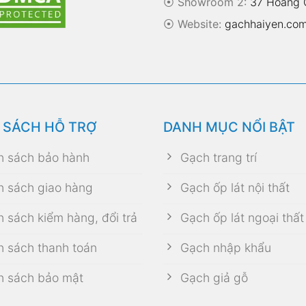
⦿ Showroom 2:
37 Hoàng Q
⦿
Website:
gachhaiyen.co
 SÁCH HỖ TRỢ
DANH MỤC NỔI BẬT
h sách bảo hành
Gạch trang trí
h sách giao hàng
Gạch ốp lát nội thất
h sách kiểm hàng, đổi trả
Gạch ốp lát ngoại thất
h sách thanh toán
Gạch nhập khẩu
h sách bảo mật
Gạch giả gỗ