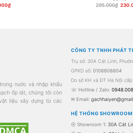
Giá
Giá
000
₫
295.000
₫
230.
hiện
gốc
tại
là:
00₫.
là:
295.0
230.000₫.
CÔNG TY TNHH PHÁT T
Trụ sở: 30A Cát Linh, Phườ
GPKD số:
0108808804
Do sở KH và ĐT Hà Nội cấp
 trong nước và nhập khẩu
☏ Hotline / Zalo:
0948.008
gạch ốp lát, chúng tôi còn
✉ Email:
gachhaiyen@gmai
 vật liệu xây dựng từ các
HỆ THỐNG SHOWROOM
⦿ Showroom 1:
30A Cát Li