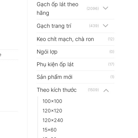
Gạch ốp lát theo
(2096)
hãng
Gạch trang trí
(439)
Keo chít mạch, chà ron
(12)
Ngói lợp
(0)
e
Phụ kiện ốp lát
(17)
Sản phẩm mới
(1)
Theo kích thước
(1509)
100x100
120x120
120x240
15x60