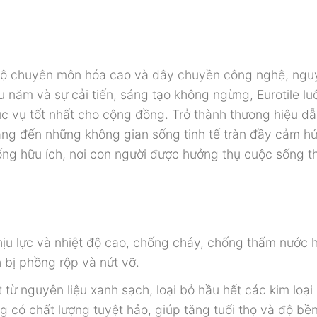
ình độ chuyên môn hóa cao và dây chuyền công nghệ, ng
u năm và sự cải tiến, sáng tạo không ngừng, Eurotile lu
c vụ tốt nhất cho cộng đồng. Trở thành thương hiệu d
ng đến những không gian sống tinh tế tràn đầy cảm hứ
ống hữu ích, nơi con người được hưởng thụ cuộc sống t
hịu lực và nhiệt độ cao, chống cháy, chống thấm nước 
 bị phồng rộp và nứt vỡ.
từ nguyên liệu xanh sạch, loại bỏ hầu hết các kim loại
 có chất lượng tuyệt hảo, giúp tăng tuổi thọ và độ bề