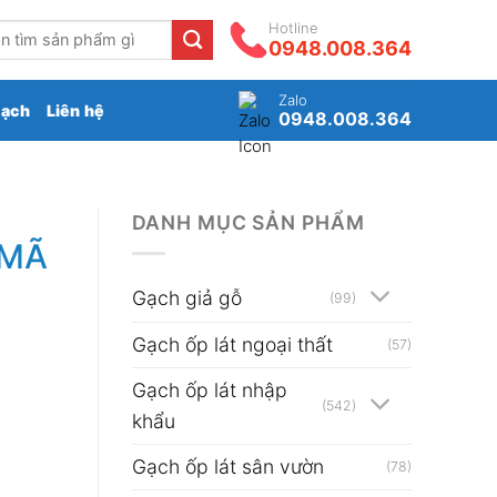
Hotline
0948.008.364
Zalo
gạch
Liên hệ
0948.008.364
DANH MỤC SẢN PHẨM
 MÃ
Gạch giả gỗ
(99)
Gạch ốp lát ngoại thất
(57)
Gạch ốp lát nhập
(542)
khẩu
Gạch ốp lát sân vườn
(78)