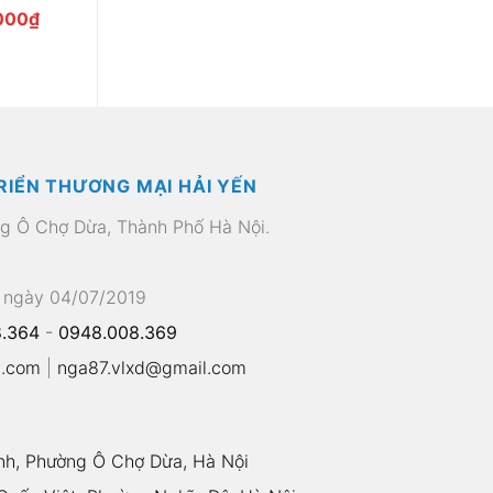
Giá
000
₫
hiện
tại
00₫.
là:
230.000₫.
RIỂN THƯƠNG MẠI HẢI YẾN
ng Ô Chợ Dừa, Thành Phố Hà Nội.
 ngày 04/07/2019
.364
-
0948.008.369
l.com
|
nga87.vlxd@gmail.com
nh, Phường Ô Chợ Dừa, Hà Nội