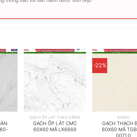
ng thông báo và hân hạnh được đón tiếp!
-22%
GẠCH ỐP LÁT THEO HÃNG
60X60
BÀN
GẠCH ỐP LÁT CMC
GẠCH THẠCH 
60-
60X60 MÃ LX6669
60X60 MÃ TGB
0071.0