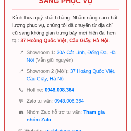
SÀNG PHỤC VỤ
Kính thưa quý khách hàng: Nhằm nâng cao chất
lượng phục vụ, chúng tôi đã chuyển từ địa chỉ
cũ sang không gian trưng bày mới hiện đại hơn
tại:
37 Hoàng Quốc Việt, Cầu Giấy, Hà Nội
.
📍
Showroom 1:
30A Cát Linh, Đống Đa, Hà
Nội
(Vẫn giữ nguyên)
📍
Showroom 2 (Mới):
37 Hoàng Quốc Việt,
Cầu Giấy, Hà Nội
📞
Hotline:
0948.008.364
💬
Zalo tư vấn:
0948.008.364
👥
Nhóm Zalo hỗ trợ tư vấn:
Tham gia
nhóm Zalo
🌐
Website:
gachhaiyen.com