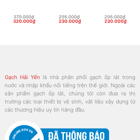
379.000
₫
295.000
₫
295.000
₫
Giá
Giá
Giá
Giá
Giá
Giá
320.000
₫
230.000
₫
230.000
₫
gốc
hiện
gốc
hiện
gốc
hiện
là:
tại
là:
tại
là:
tại
379.000₫.
là:
295.000₫.
là:
295.000₫.
là:
000₫.
320.000₫.
230.000₫.
230.0
Gạch Hải Yến
là nhà phân phối gạch ốp lát trong
nước và nhập khẩu nổi tiếng trên thế giới. Ngoài các
sản phẩm gạch ốp lát, chúng tôi còn đưa ra thị
trường các loại thiết bị vệ sinh, vật liệu xây dựng từ
các thương hiệu uy tín hàng đầu.