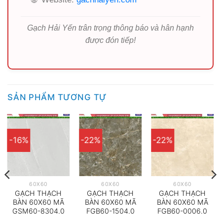
Gạch Hải Yến trân trọng thông báo và hân hạnh
được đón tiếp!
SẢN PHẨM TƯƠNG TỰ
-16%
-22%
-22%
60X60
60X60
60X60
GẠCH THẠCH
GẠCH THẠCH
GẠCH THẠCH
BÀN 60X60 MÃ
BÀN 60X60 MÃ
BÀN 60X60 MÃ
GSM60-8304.0
FGB60-1504.0
FGB60-0006.0