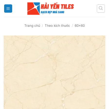
Skip
to
content
Trang chủ
/
Theo kích thước
/
60x60