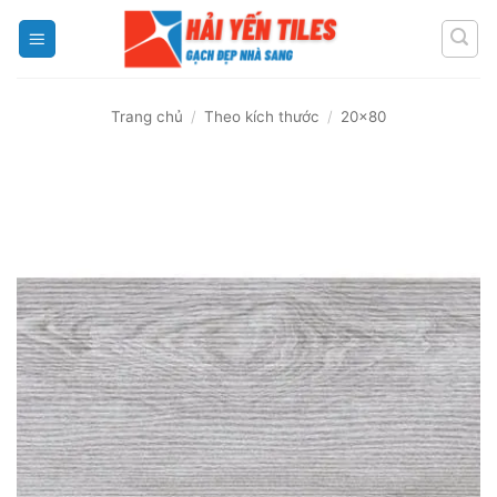
Skip
to
content
Trang chủ
/
Theo kích thước
/
20x80