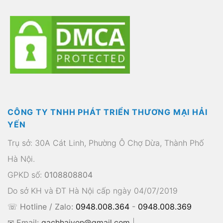
CÔNG TY TNHH PHÁT TRIỂN THƯƠNG MẠI HẢI
YẾN
Trụ sở: 30A Cát Linh, Phường Ô Chợ Dừa, Thành Phố
Hà Nội.
GPKD số:
0108808804
Do sở KH và ĐT Hà Nội cấp ngày 04/07/2019
☏ Hotline / Zalo:
0948.008.364
-
0948.008.369
✉ Email:
gachhaiyen@gmail.com
|