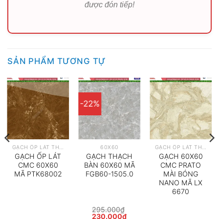
được đón tiếp!
SẢN PHẨM TƯƠNG TỰ
-22%
GẠCH ỐP LÁT THEO HÃNG
60X60
GẠCH ỐP LÁT THEO HÃNG
GẠCH ỐP LÁT
GẠCH THẠCH
GẠCH 60X60
CMC 60X60
BÀN 60X60 MÃ
CMC PRATO
MÃ PTK68002
FGB60-1505.0
MÀI BÓNG
NANO MÃ LX
6670
295.000
₫
Giá
Giá
230.000
₫