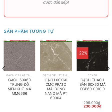
được đón tiếp!
SẢN PHẨM TƯƠNG TỰ
-22%
GẠCH ỐP LÁT THEO HÃNG
GẠCH ỐP LÁT THEO HÃNG
60X60
GẠCH 60X60
GẠCH 60X60
GẠCH THẠCH
TRUNG ĐÔ
CMC PRATO
BÀN 60X60 MÃ
MEN KHÔ MÃ
MÀI BÓNG
FGB60-0010.0
MM6666
NANO MÃ PT
60004
295.000
₫
Giá
Giá
230.000
₫
gốc
hiện