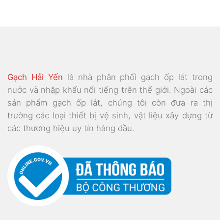
là:
tại
295.000₫.
là:
000₫.
230.0
Gạch Hải Yến
là nhà phân phối gạch ốp lát trong
nước và nhập khẩu nổi tiếng trên thế giới. Ngoài các
sản phẩm gạch ốp lát, chúng tôi còn đưa ra thị
trường các loại thiết bị vệ sinh, vật liệu xây dựng từ
các thương hiệu uy tín hàng đầu.