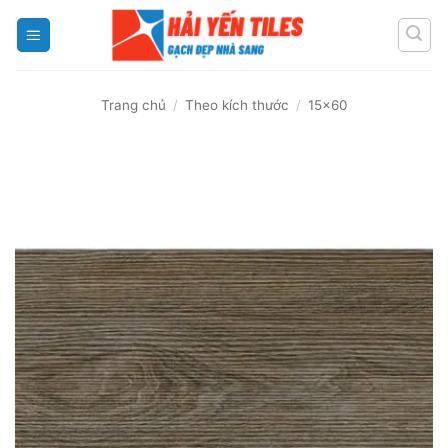
Skip
to
content
Trang chủ
/
Theo kích thước
/
15x60