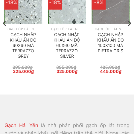
-18%
-18%
-8%
GẠCH ỐP LÁT NHẬP KHẨU
GẠCH ỐP LÁT NHẬP KHẨU
GẠCH ỐP LÁT NHẬP KHẨU
GẠCH NHẬP
GẠCH NHẬP
GẠCH NHẬP
KHẨU ẤN ĐỘ
KHẨU ẤN ĐỘ
KHẨU ẤN ĐỘ
60X60 MÃ
60X60 MÃ
100X100 MÃ
TERRAZZO
TERRAZZO
PIETRA GRIS
GREY
SILVER
395.000
₫
395.000
₫
485.000
₫
Giá
Giá
Giá
Giá
Giá
Giá
325.000
₫
325.000
₫
445.000
₫
gốc
hiện
gốc
hiện
gốc
hiện
là:
tại
là:
tại
là:
tại
395.000₫.
là:
395.000₫.
là:
485.000₫.
là:
000₫.
325.000₫.
325.000₫.
445.0
Gạch Hải Yến
là nhà phân phối gạch ốp lát trong
nước và nhập khẩu nổi tiếng trên thế giới. Ngoài các