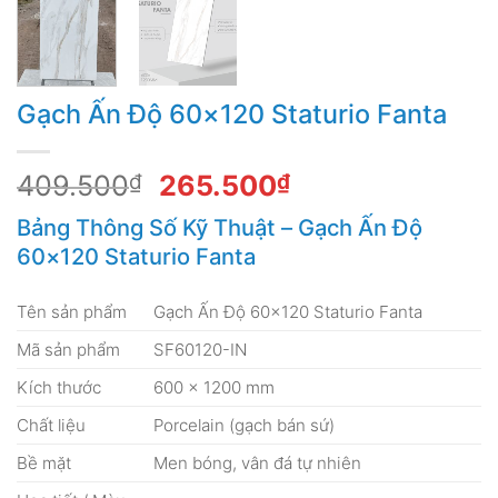
Gạch Ấn Độ 60×120 Staturio Fanta
Giá
Giá
409.500
₫
265.500
₫
gốc
hiện
Bảng Thông Số Kỹ Thuật – Gạch Ấn Độ
là:
tại
60×120 Staturio Fanta
409.500₫.
là:
265.500₫.
Tên sản phẩm
Gạch Ấn Độ 60×120 Staturio Fanta
Mã sản phẩm
SF60120-IN
Kích thước
600 × 1200 mm
Chất liệu
Porcelain (gạch bán sứ)
Bề mặt
Men bóng, vân đá tự nhiên