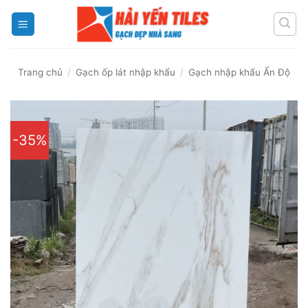
Skip
to
content
Trang chủ
/
Gạch ốp lát nhập khẩu
/
Gạch nhập khẩu Ấn Độ
-35%