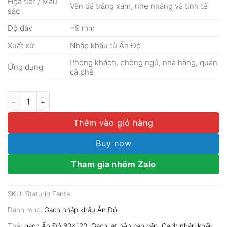
Họa tiết / Màu
Vân đá trắng xám, nhẹ nhàng và tinh tế
sắc
Độ dày
~9 mm
Xuất xứ
Nhập khẩu từ Ấn Độ
Phòng khách, phòng ngủ, nhà hàng, quán
Ứng dụng
cà phê
Gạch Ấn Độ 60x120 Staturio Fanta số lượng
Thêm vào giỏ hàng
Buy now
Tham gia nhóm Zalo
SKU:
Staturio Fanta
Danh mục:
Gạch nhập khẩu Ấn Độ
Thẻ:
gạch Ấn Độ 60x120
,
Gạch lát nền cao cấp
,
Gạch nhập khẩu