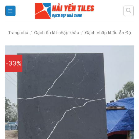
Skip
to
content
Trang chủ
/
Gạch ốp lát nhập khẩu
/
Gạch nhập khẩu Ấn Độ
-33%