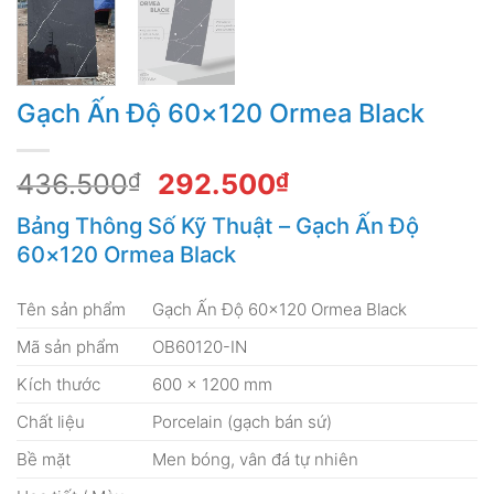
Gạch Ấn Độ 60×120 Ormea Black
Giá
Giá
436.500
₫
292.500
₫
gốc
hiện
Bảng Thông Số Kỹ Thuật – Gạch Ấn Độ
là:
tại
60×120 Ormea Black
436.500₫.
là:
292.500₫.
Tên sản phẩm
Gạch Ấn Độ 60×120 Ormea Black
Mã sản phẩm
OB60120-IN
Kích thước
600 × 1200 mm
Chất liệu
Porcelain (gạch bán sứ)
Bề mặt
Men bóng, vân đá tự nhiên