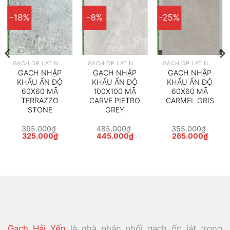
-18%
-8%
-25%
GẠCH ỐP LÁT NHẬP KHẨU
GẠCH ỐP LÁT NHẬP KHẨU
GẠCH ỐP LÁT NHẬP KHẨU
GẠCH NHẬP
GẠCH NHẬP
GẠCH NHẬP
KHẨU ẤN ĐỘ
KHẨU ẤN ĐỘ
KHẨU ẤN ĐỘ
60X60 MÃ
100X100 MÃ
60X60 MÃ
TERRAZZO
CARVE PIETRO
CARMEL GRIS
STONE
GREY
395.000
₫
485.000
₫
355.000
₫
Giá
Giá
Giá
Giá
Giá
Giá
325.000
₫
445.000
₫
265.000
₫
gốc
hiện
gốc
hiện
gốc
hiện
là:
tại
là:
tại
là:
tại
395.000₫.
là:
485.000₫.
là:
355.000₫.
là:
000₫.
325.000₫.
445.000₫.
265.0
Gạch Hải Yến
là nhà phân phối gạch ốp lát trong