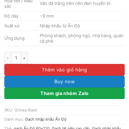
Họa tiết / Màu
Vân đá trắng trên nền đen huyền bí
sắc
Độ dày
~9 mm
Xuất xứ
Nhập khẩu từ Ấn Độ
Phòng khách, phòng ngủ, nhà hàng, quán
Ứng dụng
cà phê
Gạch Ấn Độ 60x120 Ormea Black số lượng
Thêm vào giỏ hàng
Buy now
Tham gia nhóm Zalo
SKU:
Ormea Black
Danh mục:
Gạch nhập khẩu Ấn Độ
Thẻ:
gạch Ấn Độ 60x120
,
Gạch lát nền cao cấp
,
Gạch nhập khẩu