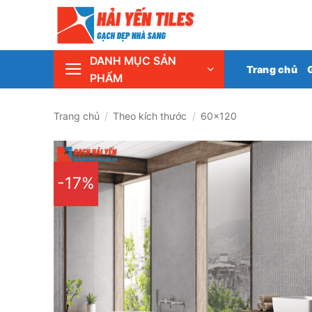
Skip
Tổng 
to
content
DANH MỤC SẢN
Trang chủ
PHẨM
Trang chủ
/
Theo kích thước
/
60x120
-17%