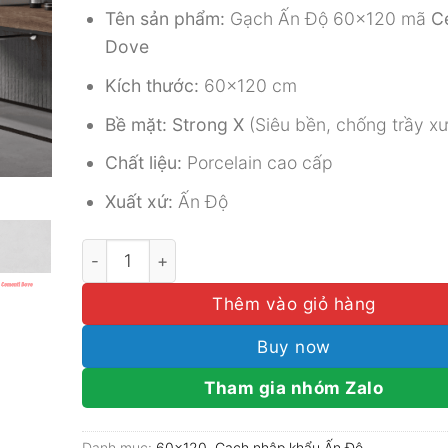
490.500₫.
là:
Tên sản phẩm:
Gạch Ấn Độ 60×120 mã
Ce
409.500
Dove
Kích thước:
60×120 cm
Bề mặt:
Strong X
(Siêu bền, chống trầy x
Chất liệu:
Porcelain cao cấp
Xuất xứ:
Ấn Độ
Gạch Ấn Độ 60x120 Mã Cementi Dove Bề Mặt S
Thêm vào giỏ hàng
Buy now
Tham gia nhóm Zalo
Danh mục:
60x120
,
Gạch nhập khẩu Ấn Độ