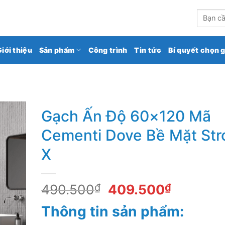
kho gạch ốp lát số 1 Việt Nam
Tìm
kiếm:
Giới thiệu
Sản phẩm
Công trình
Tin tức
Bí quyết chọn 
Gạch Ấn Độ 60×120 Mã
Cementi Dove Bề Mặt Str
X
Giá
Giá
490.500
₫
409.500
₫
gốc
hiện
Thông tin sản phẩm:
là:
tại