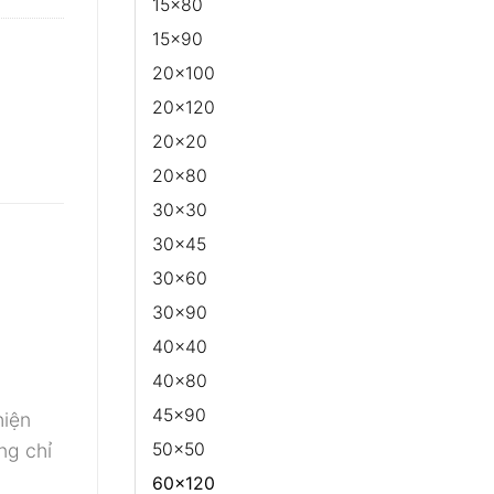
15x80
15x90
20x100
20x120
20x20
20x80
30x30
30x45
30x60
30x90
40x40
40x80
45x90
hiện
ng chỉ
50x50
60x120