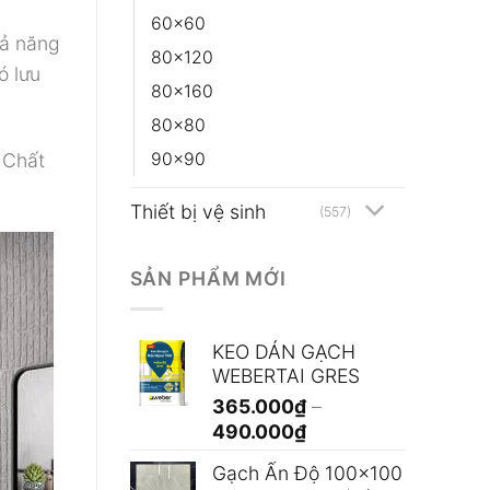
60x60
hả năng
80x120
ó lưu
80x160
80x80
 Chất
90x90
Thiết bị vệ sinh
(557)
SẢN PHẨM MỚI
KEO DÁN GẠCH
WEBERTAI GRES
365.000
₫
–
Khoảng
490.000
₫
giá:
Gạch Ấn Độ 100x100
từ