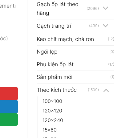
Gạch ốp lát theo
menti
₫.
(2096)
hãng
Gạch trang trí
(439)
ước)
Keo chít mạch, chà ron
(12)
Ngói lợp
(0)
Phụ kiện ốp lát
(17)
Sản phẩm mới
trong X số lượng
(1)
Theo kích thước
(1509)
100x100
120x120
120x240
15x60