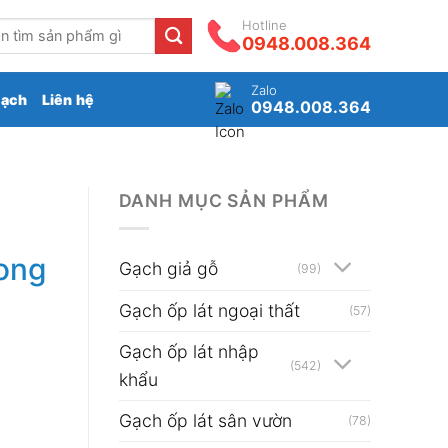
Hotline
0948.008.364
Zalo
gạch
Liên hệ
0948.008.364
DANH MỤC SẢN PHẨM
ong
Gạch giả gỗ
(99)
Gạch ốp lát ngoại thất
(57)
Gạch ốp lát nhập
(542)
khẩu
Gạch ốp lát sân vườn
(78)