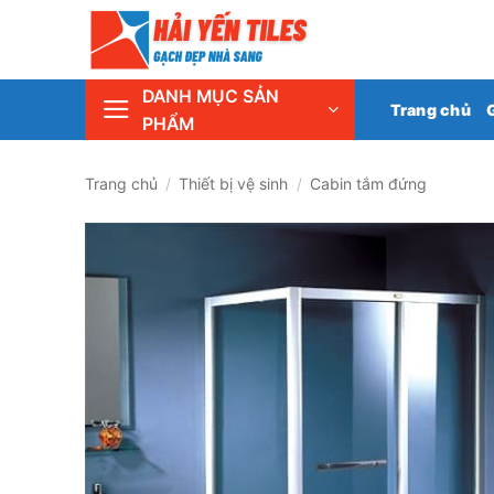
Skip
Tổng 
to
content
DANH MỤC SẢN
Trang chủ
PHẨM
Trang chủ
/
Thiết bị vệ sinh
/
Cabin tắm đứng