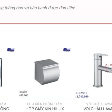
ng thông báo và hân hạnh được đón tiếp!
 TẮM
PHỤ KIỆN PHÒNG TẮM
VÒI CHẬU LAVA
ƯỜNG
HỘP GIẤY KÍN HILUX
VÒI CHẬU LAV