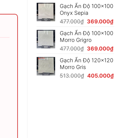
gốc
hiện
450.000₫
Gạch Ấn Độ 100x100
là:
tại
Onyx Sepia
477.000₫.
là:
Giá
Giá
477.000
₫
369.000
₫
369.000₫
gốc
hiện
Gạch Ấn Độ 100x100
là:
tại
Morro Grigro
477.000₫.
là:
Giá
Giá
477.000
₫
369.000
₫
369.000₫
gốc
hiện
Gạch Ấn Độ 120x120
là:
tại
Morro Gris
477.000₫.
là:
Giá
Giá
513.000
₫
405.000
₫
369.000₫
gốc
hiện
là:
tại
513.000₫.
là:
405.000₫