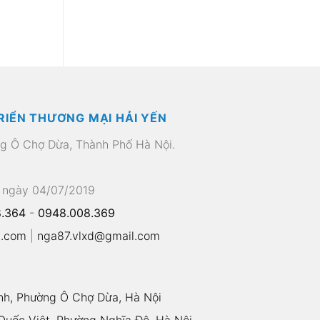
RIỂN THƯƠNG MẠI HẢI YẾN
ng Ô Chợ Dừa, Thành Phố Hà Nội.
 ngày 04/07/2019
.364
-
0948.008.369
l.com
|
nga87.vlxd@gmail.com
nh, Phường Ô Chợ Dừa, Hà Nội
uốc Việt, Phường Nghĩa Đô, Hà Nội