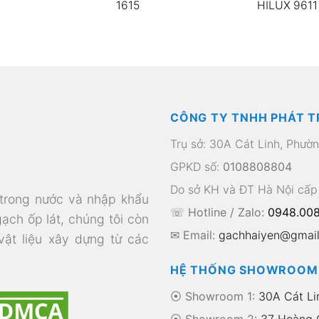
1615
HILUX 9611
CÔNG TY TNHH PHÁT T
Trụ sở: 30A Cát Linh, Phườ
GPKD số:
0108808804
Do sở KH và ĐT Hà Nội cấp
 trong nước và nhập khẩu
☏ Hotline / Zalo:
0948.008
gạch ốp lát, chúng tôi còn
✉ Email:
gachhaiyen@gmai
 vật liệu xây dựng từ các
HỆ THỐNG SHOWROOM
⦿ Showroom 1:
30A Cát Li
⦿ Showroom 2:
37 Hoàng Q