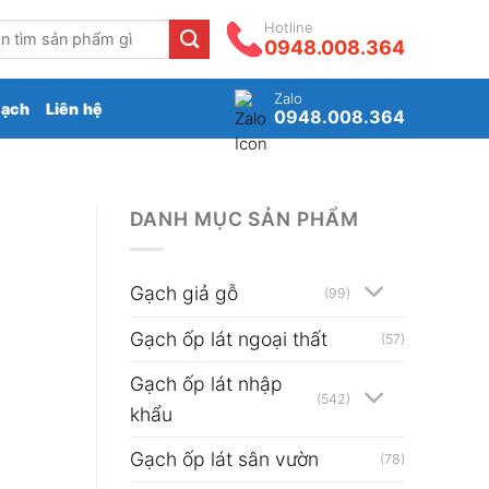
Hotline
0948.008.364
Zalo
gạch
Liên hệ
0948.008.364
DANH MỤC SẢN PHẨM
Gạch giả gỗ
(99)
Gạch ốp lát ngoại thất
(57)
Gạch ốp lát nhập
(542)
khẩu
Gạch ốp lát sân vườn
(78)