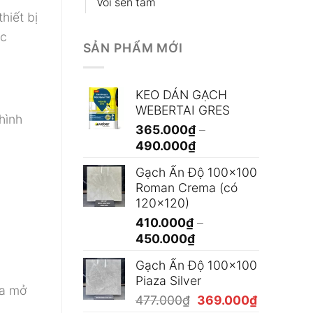
Vòi sen tắm
hiết bị
ác
SẢN PHẨM MỚI
KEO DÁN GẠCH
WEBERTAI GRES
hình
365.000
₫
–
Khoảng
490.000
₫
giá:
Gạch Ấn Độ 100x100
từ
Roman Crema (có
365.000₫
120x120)
đến
410.000
₫
–
490.000₫
Khoảng
450.000
₫
giá:
Gạch Ấn Độ 100x100
từ
Piaza Silver
410.000₫
ủa mở
Giá
Giá
477.000
₫
369.000
₫
đến