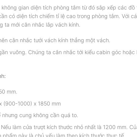
không gian diện tích phòng tắm từ đó sắp xếp các đồ t
ần có diện tích chiếm tỉ lệ cao trong phòng tắm. Với c
g ta mới cân nhắc lắp vách kính.
nên cân nhắc tưới vách kính thẳng một vách.
ần vuông. Chúng ta cân nhắc tới kiểu cabin góc hoặc 
nh:
850 mm.
 x (900-1000) x 1850 mm
tế nhưng cung không cần quá to.
. Nếu làm cửa trượt kích thước nhỏ nhất là 1200 mm. C
n phẩm này là chủ yếu làm theo kích thước thực tế.