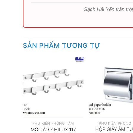
Gạch Hải Yến trân trọ
SẢN PHẨM TƯƠNG TỰ
BO
PHỤ KIỆN PHÒNG TẮM
PHỤ KIỆN PHÒNG
ABO
HỘP GIẤY ÂM T
MÓC ÁO 7 HILUX 117