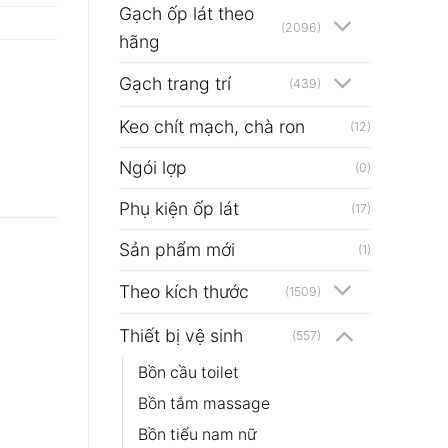
Gạch ốp lát theo
(2096)
hãng
Gạch trang trí
(439)
Keo chít mạch, chà ron
(12)
Ngói lợp
(0)
Phụ kiện ốp lát
(17)
Sản phẩm mới
(1)
Theo kích thước
(1509)
Thiết bị vệ sinh
(557)
Bồn cầu toilet
Bồn tắm massage
Bồn tiểu nam nữ