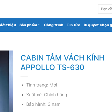
kho gạch ốp lát số 1 Việt Nam
Tìm
kiếm:
Giới thiệu
Sản phẩm
Công trình
Tin tức
Bí quyết chọn 
CABIN TẮM VÁCH KÍNH
APPOLLO TS-630
Tình trạng: Mới
Xuất xứ: Chính hãng
Bảo hành: 3 năm