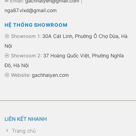
✉ Email:
gachhaiyen@gmail.com
|
nga87.vlxd@gmail.com
HỆ THỐNG SHOWROOM
⦿ Showroom 1:
30A Cát Linh, Phường Ô Chợ Dừa, Hà
Nội
⦿ Showroom 2:
37 Hoàng Quốc Việt, Phường Nghĩa
Đô, Hà Nội
⦿
Website:
gachhaiyen.com
LIÊN KẾT NHANH
Trang chủ